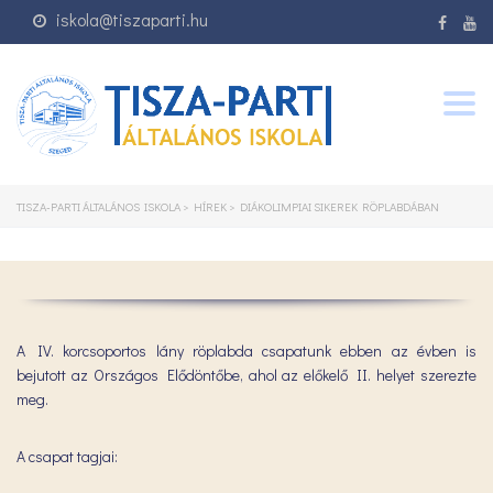
iskola@tiszaparti.hu
Togg
navig
TISZA-PARTI ÁLTALÁNOS ISKOLA
>
HÍREK
>
DIÁKOLIMPIAI SIKEREK RÖPLABDÁBAN
A IV. korcsoportos lány röplabda csapatunk ebben az évben is
bejutott az Országos Elődöntőbe, ahol az előkelő II. helyet szerezte
meg.
A csapat tagjai: