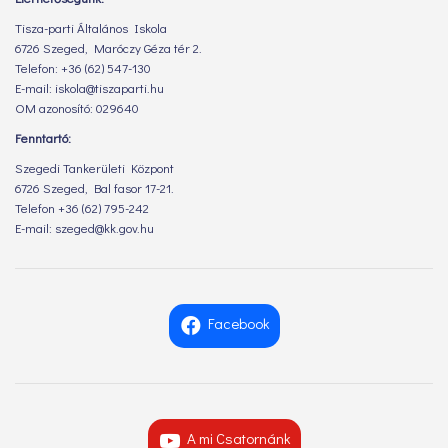
Tisza-parti Általános Iskola
6726 Szeged, Maróczy Géza tér 2.
Telefon: +36 (62) 547-130
E-mail: iskola@tiszaparti.hu
OM azonosító: 029640
Fenntartó:
Szegedi Tankerületi Központ
6726 Szeged, Bal fasor 17-21.
Telefon +36 (62) 795-242
E-mail: szeged@kk.gov.hu
Facebook
A mi Csatornánk