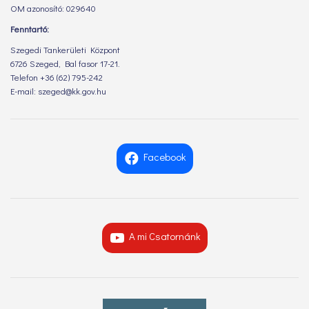
OM azonosító: 029640
Fenntartó:
Szegedi Tankerületi Központ
6726 Szeged, Bal fasor 17-21.
Telefon +36 (62) 795-242
E-mail: szeged@kk.gov.hu
Facebook
A mi Csatornánk