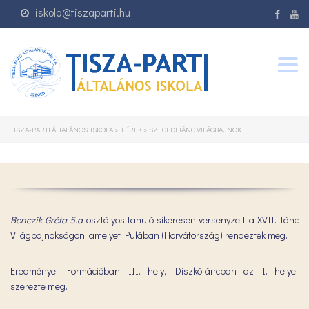
iskola@tiszaparti.hu
Togg
navig
TISZA-PARTI ÁLTALÁNOS ISKOLA
>
HÍREK
>
SZEGEDI TÁNC VILÁGBAJNOK
Benczik Gréta 5.a
osztályos tanuló sikeresen versenyzett a XVII. Tánc
Világbajnokságon, amelyet Pulában (Horvátország) rendeztek meg.
Eredménye: Formációban III. hely, Diszkótáncban az I. helyet
szerezte meg.