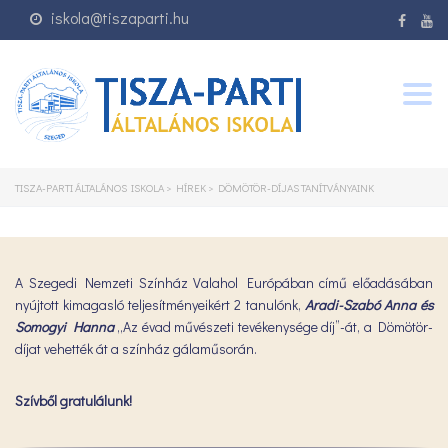
iskola@tiszaparti.hu
Togg
navig
TISZA-PARTI ÁLTALÁNOS ISKOLA
>
HÍREK
>
DÖMÖTÖR-DÍJAS TANÍTVÁNYAINK
A Szegedi Nemzeti Színház Valahol Európában című előadásában
nyújtott kimagasló teljesítményeikért 2 tanulónk,
Aradi-Szabó Anna és
Somogyi Hanna
„Az évad művészeti tevékenysége díj”-át, a Dömötör-
díjat vehették át a színház gálaműsorán.
Szívből gratulálunk!