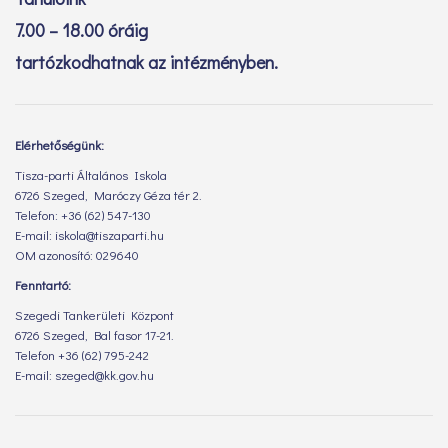
7.00 – 18.00 óráig
tartózkodhatnak az intézményben.
Elérhetőségünk:
Tisza-parti Általános Iskola
6726 Szeged, Maróczy Géza tér 2.
Telefon: +36 (62) 547-130
E-mail: iskola@tiszaparti.hu
OM azonosító: 029640
Fenntartó:
Szegedi Tankerületi Központ
6726 Szeged, Bal fasor 17-21.
Telefon +36 (62) 795-242
E-mail: szeged@kk.gov.hu