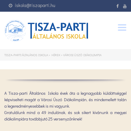
iskola@tiszaparti.hu
Togg
navig
TISZA-PARTI ÁLTALÁNOS ISKOLA
>
HÍREK
>
VÁROSI ÚSZÓ DIÁKOLIMPIA
A Tisza-parti Általános Iskola évek óta a legnagyobb küldöttséggel
képviselteti magát a Városi Úszó Diákolimpián, és mindemellett talán
a legeredményesebbek is mi vagyunk.
Gratulálunk mind a 49 indulónak, és sok sikert kívánunk a megyei
diákolimpiára továbbjutó 25 versenyzőnknek!