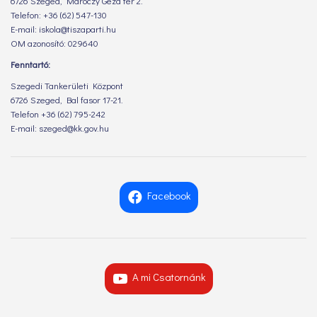
6726 Szeged, Maróczy Géza tér 2.
Telefon: +36 (62) 547-130
E-mail: iskola@tiszaparti.hu
OM azonosító: 029640
Fenntartó:
Szegedi Tankerületi Központ
6726 Szeged, Bal fasor 17-21.
Telefon +36 (62) 795-242
E-mail: szeged@kk.gov.hu
Facebook
A mi Csatornánk