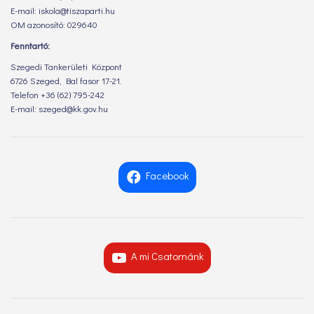
E-mail: iskola@tiszaparti.hu
OM azonosító: 029640
Fenntartó:
Szegedi Tankerületi Központ
6726 Szeged, Bal fasor 17-21.
Telefon +36 (62) 795-242
E-mail: szeged@kk.gov.hu
Facebook
A mi Csatornánk