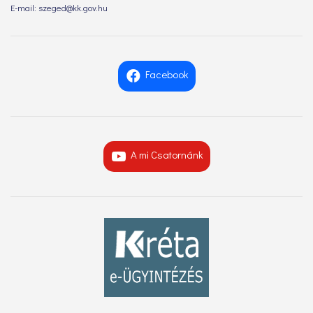
E-mail: szeged@kk.gov.hu
Facebook
A mi Csatornánk