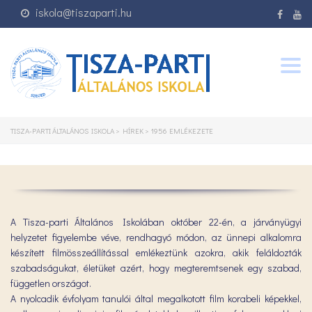
iskola@tiszaparti.hu
Togg
navig
TISZA-PARTI ÁLTALÁNOS ISKOLA
>
HÍREK
>
1956 EMLÉKEZETE
A Tisza-parti Általános Iskolában október 22-én, a járványügyi
helyzetet figyelembe véve, rendhagyó módon, az ünnepi alkalomra
készített filmösszeállítással emlékeztünk azokra, akik feláldozták
szabadságukat, életüket azért, hogy megteremtsenek egy szabad,
független országot.
A nyolcadik évfolyam tanulói által megalkotott film korabeli képekkel,