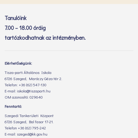
Tanulóink
7.00 – 18.00 óráig
tartózkodhatnak az intézményben.
Elérhetőségünk:
Tisza-parti Általános Iskola
6726 Szeged, Maróczy Géza tér 2.
Telefon: +36 (62) 547-130
E-mail: iskola@tiszaparti.hu
OM azonosító: 029640
Fenntartó:
Szegedi Tankerületi Központ
6726 Szeged, Bal fasor 17-21.
Telefon +36 (62) 795-242
E-mail: szeged@kk.gov.hu