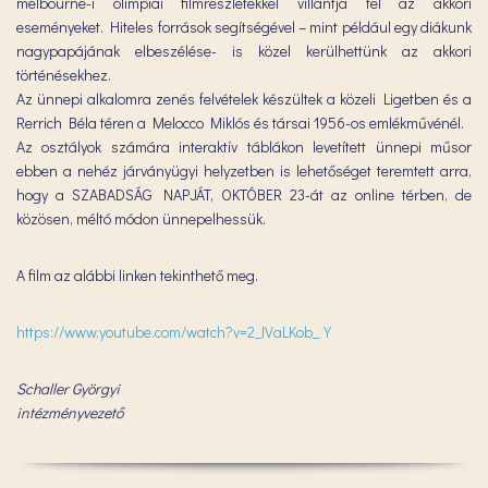
melbourne-i olimpiai filmrészletekkel villantja fel az akkori
eseményeket. Hiteles források segítségével – mint például egy diákunk
nagypapájának elbeszélése- is közel kerülhettünk az akkori
történésekhez.
Az ünnepi alkalomra zenés felvételek készültek a közeli Ligetben és a
Rerrich Béla téren a Melocco Miklós és társai 1956-os emlékművénél.
Az osztályok számára interaktív táblákon levetített ünnepi műsor
ebben a nehéz járványügyi helyzetben is lehetőséget teremtett arra,
hogy a SZABADSÁG NAPJÁT, OKTÓBER 23-át az online térben, de
közösen, méltó módon ünnepelhessük.
A film az alábbi linken tekinthető meg.
https://www.youtube.com/watch?v=2_lVaLKob_Y
Schaller Györgyi
intézményvezető