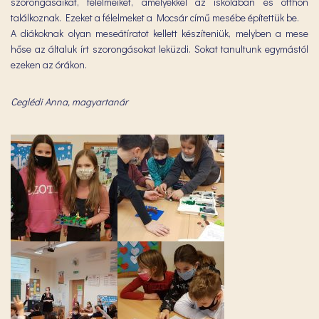
szorongásaikat, félelmeiket, amelyekkel az iskolában és otthon
találkoznak. Ezeket a félelmeket a Mocsár című mesébe építettük be.
A diákoknak olyan meseátíratot kellett készíteniük, melyben a mese
hőse az általuk írt szorongásokat leküzdi. Sokat tanultunk egymástól
ezeken az órákon.
Ceglédi Anna, magyartanár