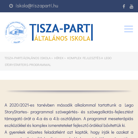
iskola@tiszaparti.hu
Togg
navig
TISZA-PARTI ÁLTALÁNOS ISKOLA
>
HÍREK
>
KOMPLEX FEJLESZTÉS A LEGO
STORYSTARTERS-PROGRAMMAL
A 2020/2021-es tanévben második alkalommal tartottunk a Lego
StoryStartes- programmal szövegértés- és szövegalkotás-fejlesztést
támogató órát a 4.a és a 4.b osztályban. A programot meseterápiás
eszközökkel és komplex ismereteteket fejlesztő órákkal bővítettük ki.
A gyerekek előzetes feladatként azt kapták, hogy írják le azokat a