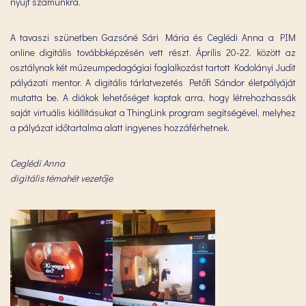
nyújt számunkra.
A tavaszi szünetben Gazsóné Sári Mária és Ceglédi Anna a PIM
online digitális továbbképzésén vett részt. Április 20-22. között az
osztálynak két múzeumpedagógiai foglalkozást tartott Kodolányi Judit
pályázati mentor. A digitális tárlatvezetés Petőfi Sándor életpályáját
mutatta be. A diákok lehetőséget kaptak arra, hogy létrehozhassák
saját virtuális kiállításukat a ThingLink program segítségével, melyhez
a pályázat időtartalma alatt ingyenes hozzáférhetnek.
Ceglédi Anna
digitális témahét vezetője