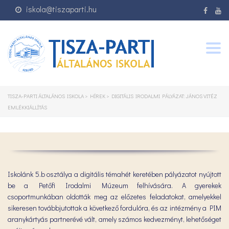
iskola@tiszaparti.hu
Togg
navig
TISZA-PARTI ÁLTALÁNOS ISKOLA
>
HÍREK
>
DIGITÁLIS IRODALMI PÁLYÁZAT: JÁNOS VITÉZ
EMLÉKKIÁLLÍTÁS
Iskolánk 5.b osztálya a digitális témahét keretében pályázatot nyújtott
be a Petőfi Irodalmi Múzeum felhívására. A gyerekek
csoportmunkában oldották meg az előzetes feladatokat, amelyekkel
sikeresen továbbjutottak a következő fordulóra, és az intézmény a PIM
aranykártyás partnerévé vált, amely számos kedvezményt, lehetőséget