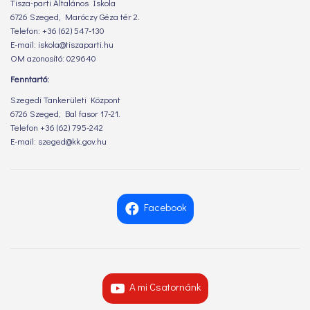
Tisza-parti Általános Iskola
6726 Szeged, Maróczy Géza tér 2.
Telefon: +36 (62) 547-130
E-mail: iskola@tiszaparti.hu
OM azonosító: 029640
Fenntartó:
Szegedi Tankerületi Központ
6726 Szeged, Bal fasor 17-21.
Telefon +36 (62) 795-242
E-mail: szeged@kk.gov.hu
Facebook
A mi Csatornánk