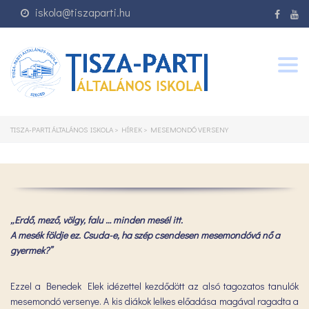
iskola@tiszaparti.hu
Togg
navig
TISZA-PARTI ÁLTALÁNOS ISKOLA
>
HÍREK
>
MESEMONDÓ VERSENY
„Erdő, mező, völgy, falu … minden mesél itt.
A mesék földje ez. Csuda-e, ha szép csendesen mesemondóvá nő a
gyermek?”
Ezzel a Benedek Elek idézettel kezdődött az alsó tagozatos tanulók
mesemondó versenye. A kis diákok lelkes előadása magával ragadta a