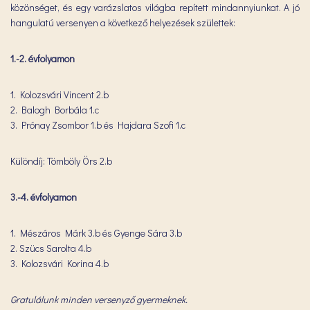
közönséget, és egy varázslatos világba repített mindannyiunkat. A jó
hangulatú versenyen a következő helyezések születtek:
1.-2. évfolyamon
1. Kolozsvári Vincent 2.b
2. Balogh Borbála 1.c
3. Prónay Zsombor 1.b és Hajdara Szofi 1.c
Különdíj: Tömböly Örs 2.b
3.-4. évfolyamon
1. Mészáros Márk 3.b és Gyenge Sára 3.b
2. Szücs Sarolta 4.b
3. Kolozsvári Korina 4.b
Gratulálunk minden versenyző gyermeknek.