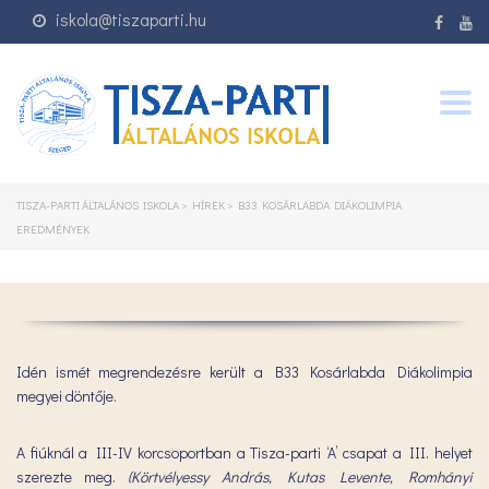
iskola@tiszaparti.hu
Togg
navig
TISZA-PARTI ÁLTALÁNOS ISKOLA
>
HÍREK
>
B33 KOSÁRLABDA DIÁKOLIMPIA
EREDMÉNYEK
Idén ismét megrendezésre került a B33 Kosárlabda Diákolimpia
megyei döntője.
A fiúknál a III-IV korcsoportban a Tisza-parti ‘A’ csapat a III. helyet
szerezte meg.
(Körtvélyessy András, Kutas Levente, Romhányi