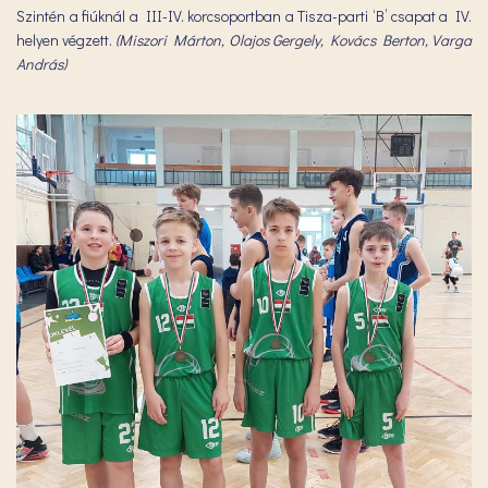
Szintén a fiúknál a III-IV. korcsoportban a Tisza-parti ‘B’ csapat a IV.
helyen végzett.
(Miszori Márton, Olajos Gergely, Kovács Berton, Varga
András)