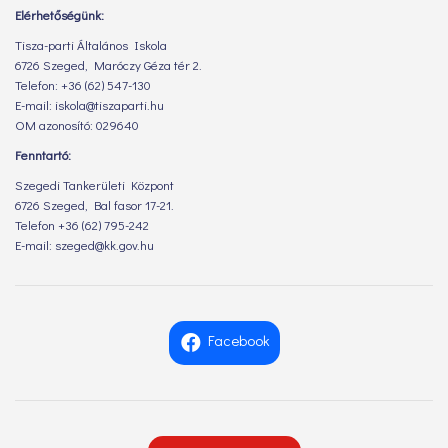
Elérhetőségünk:
Tisza-parti Általános Iskola
6726 Szeged, Maróczy Géza tér 2.
Telefon: +36 (62) 547-130
E-mail: iskola@tiszaparti.hu
OM azonosító: 029640
Fenntartó:
Szegedi Tankerületi Központ
6726 Szeged, Bal fasor 17-21.
Telefon +36 (62) 795-242
E-mail: szeged@kk.gov.hu
Facebook