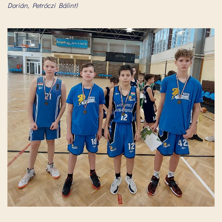
Dorián, Petróczi Bálint)