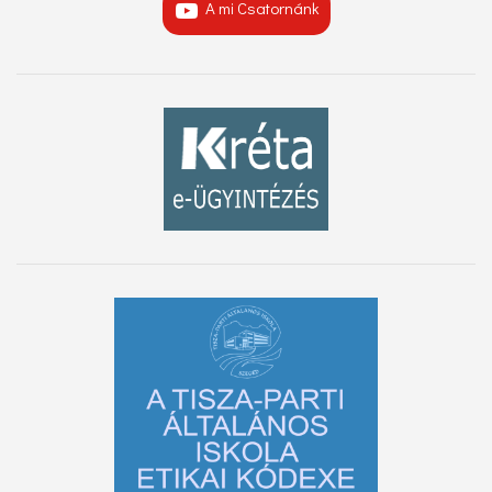
A mi Csatornánk