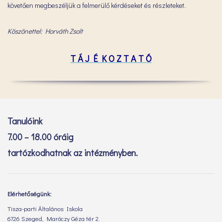
követően megbeszéljük a felmerülő kérdéseket és részleteket.
Köszönettel: Horváth Zsolt
T Á J É K O Z T A T Ó
Tanulóink
7.00 – 18.00 óráig
tartózkodhatnak az intézményben.
Elérhetőségünk:
Tisza-parti Általános Iskola
6726 Szeged, Maróczy Géza tér 2.