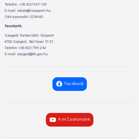
Telefon: +36 (62) 547-130
E-mail: iskola@tiszaparti.hu
OM azonosító: 029640
Fenntartó:
Szegedi Tankerületi Központ
6726 Szeged, Bal fasor 17-21.
Telefon +36 (62) 795-242
E-mail: szeged@kk.gov.hu
Facebook
A mi Csatornánk