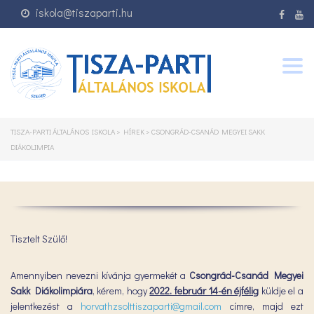
iskola@tiszaparti.hu
Togg
navig
TISZA-PARTI ÁLTALÁNOS ISKOLA
>
HÍREK
>
CSONGRÁD-CSANÁD MEGYEI SAKK
DIÁKOLIMPIA
Tisztelt Szülő!
Amennyiben nevezni kívánja gyermekét a
Csongrád-Csanád Megyei
Sakk Diákolimpiára
, kérem, hogy
2022. február 14-én éjfélig
küldje el a
jelentkezést a
horvathzsolttiszaparti@gmail.com
címre, majd ezt