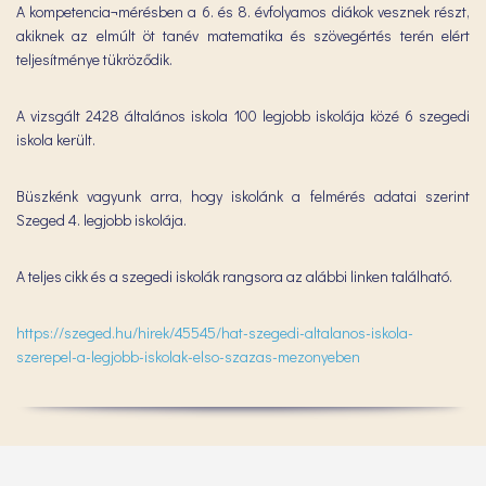
A kompetencia¬mérésben a 6. és 8. évfolyamos diákok vesznek részt,
akiknek az elmúlt öt tanév matematika és szövegértés terén elért
teljesítménye tükröződik.
A vizsgált 2428 általános iskola 100 legjobb iskolája közé 6 szegedi
iskola került.
Büszkénk vagyunk arra, hogy iskolánk a felmérés adatai szerint
Szeged 4. legjobb iskolája.
A teljes cikk és a szegedi iskolák rangsora az alábbi linken található.
https://szeged.hu/hirek/45545/hat-szegedi-altalanos-iskola-
szerepel-a-legjobb-iskolak-elso-szazas-mezonyeben