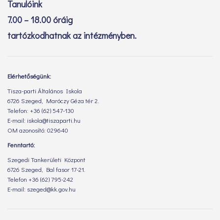
Tanulóink
7.00 – 18.00 óráig
tartózkodhatnak az intézményben.
Elérhetőségünk:
Tisza-parti Általános Iskola
6726 Szeged, Maróczy Géza tér 2.
Telefon: +36 (62) 547-130
E-mail: iskola@tiszaparti.hu
OM azonosító: 029640
Fenntartó:
Szegedi Tankerületi Központ
6726 Szeged, Bal fasor 17-21.
Telefon +36 (62) 795-242
E-mail: szeged@kk.gov.hu