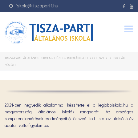
iskola@tiszaparti.hu
Togg
navig
TISZA-PARTI ÁLTALÁNOS ISKOLA
>
HÍREK
>
ISKOLÁNK A LEGJOBB SZEGEDI ISKOLÁK
KÖZÖTT
2021-ben negyedik alkalommal készítette el a legjobbiskola.hu a
magyarországi általános iskolák rangsorát. Az országos
kompetenciamérések eredményeiből összeállított lista az utolsó 5 év
adatait vette figyelembe.