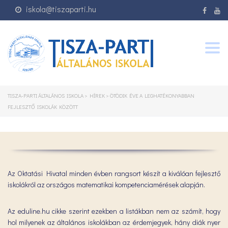
iskola@tiszaparti.hu
Togg
navig
TISZA-PARTI ÁLTALÁNOS ISKOLA
>
HÍREK
>
ÖTÖDIK ÉVE A LEGHATÉKONYABBAN
FEJLESZTŐ ISKOLÁK KÖZÖTT
Az Oktatási Hivatal minden évben rangsort készít a kiválóan fejlesztő
iskolákról az országos matematikai kompetenciamérések alapján.
Az eduline.hu cikke szerint ezekben a listákban nem az számít, hogy
hol milyenek az általános iskolákban az érdemjegyek, hány diák nyer