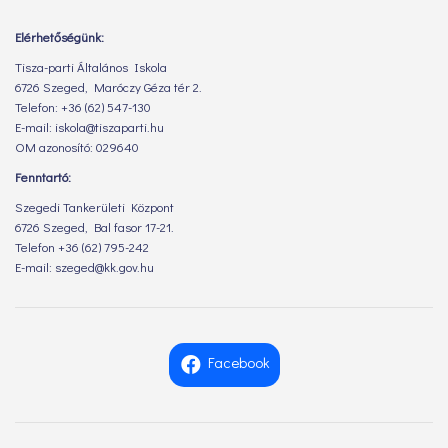
Elérhetőségünk:
Tisza-parti Általános Iskola
6726 Szeged, Maróczy Géza tér 2.
Telefon: +36 (62) 547-130
E-mail: iskola@tiszaparti.hu
OM azonosító: 029640
Fenntartó:
Szegedi Tankerületi Központ
6726 Szeged, Bal fasor 17-21.
Telefon +36 (62) 795-242
E-mail: szeged@kk.gov.hu
Facebook