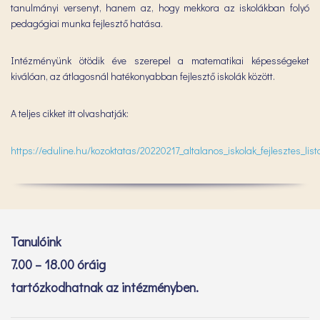
tanulmányi versenyt, hanem az, hogy mekkora az iskolákban folyó
pedagógiai munka fejlesztő hatása.
Intézményünk ötödik éve szerepel a matematikai képességeket
kiválóan, az átlagosnál hatékonyabban fejlesztő iskolák között.
A teljes cikket itt olvashatják:
https://eduline.hu/kozoktatas/20220217_altalanos_iskolak_fejlesztes_list
Tanulóink
7.00 – 18.00 óráig
tartózkodhatnak az intézményben.