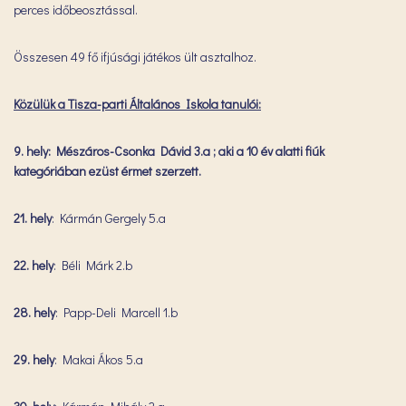
perces időbeosztással.
Összesen 49 fő ifjúsági játékos ült asztalhoz.
Közülük a Tisza-parti Általános Iskola tanulói:
9. hely: Mészáros-Csonka Dávid 3.a ; aki a 10 év alatti fiúk
kategóriában ezüst érmet szerzett.
21. hely
: Kármán Gergely 5.a
22. hely
: Béli Márk 2.b
28. hely
: Papp-Deli Marcell 1.b
29. hely
: Makai Ákos 5.a