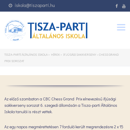
iskola@tiszaparti.hu
Togg
navig
TISZA-PARTI ÁLTALÁNOS ISKOLA
>
HÍREK
>
IFJÚSÁGI SAKKVERSENY – CHESS GRAND
PRIX SOROZAT
Az előző szombaton a CBC Chess Grand Prix elnevezésű ifjúsági
sakkverseny sorozat 6. szegedi állomásán a Tisza-parti Általános
Iskola tanulói is részt vettek.
Az egy napos megmérettetésen 7 forduló került megrendezésre 2 x 15