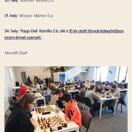
30. hely
: Kármán Mihály 2.a
31. hely
: Miszori Márton 5.a
34. hely: Papp-Deli Kamilla 2.b, aki a
10 év alatti lányok kategóriában
arany érmet szerzett.
Horváth Zsolt