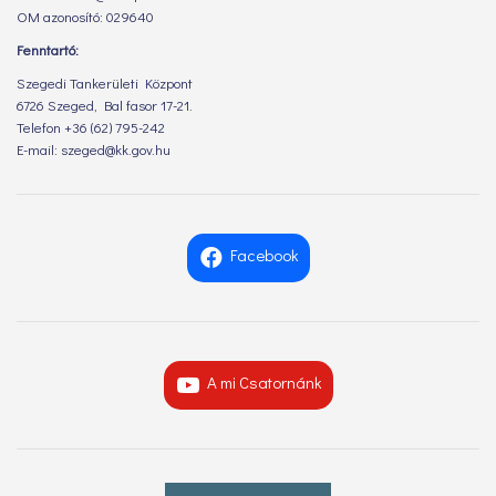
OM azonosító: 029640
Fenntartó:
Szegedi Tankerületi Központ
6726 Szeged, Bal fasor 17-21.
Telefon +36 (62) 795-242
E-mail: szeged@kk.gov.hu
Facebook
A mi Csatornánk