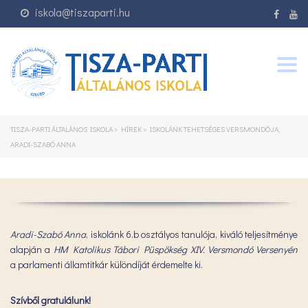
iskola@tiszaparti.hu
Togg
navig
TISZA-PARTI ÁLTALÁNOS ISKOLA
>
HÍREK
>
ISKOLÁNK TEHETSÉGES VERSMONDÓJA,
ARADI-SZABÓ ANNA
Aradi-Szabó Anna
, iskolánk 6.b osztályos tanulója, kiváló teljesítménye
alapján a
HM Katolikus Tábori Püspökség XIV. Versmondó Versenyén
a parlamenti államtitkár különdíját érdemelte ki.
Szívből gratulálunk!