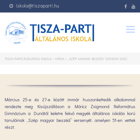
iskola@tiszaparti.hu
Togg
navig
TISZA-PARTI ÁLTALÁNOS ISKOLA
>
HÍREK
>
„SZÉP MAGYAR BESZÉD” VERSENY 2022.
Március 25-e és 27-e között immár huszonkettedik alkalommal
rendezte meg Kisújszálláson a Móricz Zsigmond Református
Gimnázium a Dunától keletre fekvő megyék általános iskolás korú
tanulóinak „Szép magyar beszéd” versenyét, amelyen 51-en vettek
részt.