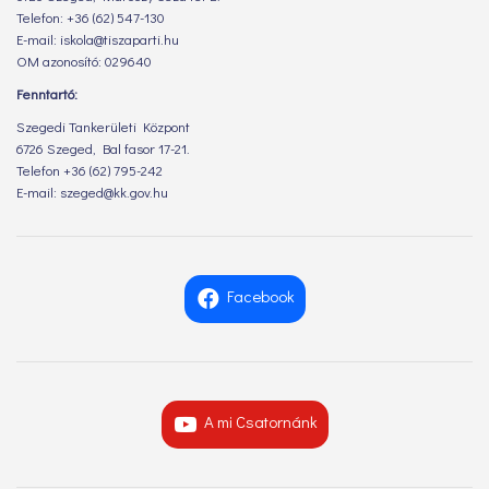
Telefon: +36 (62) 547-130
E-mail: iskola@tiszaparti.hu
OM azonosító: 029640
Fenntartó:
Szegedi Tankerületi Központ
6726 Szeged, Bal fasor 17-21.
Telefon +36 (62) 795-242
E-mail: szeged@kk.gov.hu
Facebook
A mi Csatornánk