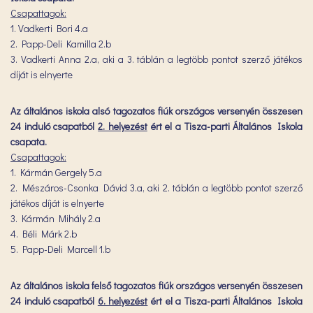
Csapattagok:
1. Vadkerti Bori 4.a
2. Papp-Deli Kamilla 2.b
3. Vadkerti Anna 2.a, aki a 3. táblán a legtöbb pontot szerző játékos
díját is elnyerte
Az általános iskola alsó tagozatos fiúk országos versenyén összesen
24 induló csapatból
2. helyezést
ért el a Tisza-parti Általános Iskola
csapata.
Csapattagok:
1. Kármán Gergely 5.a
2. Mészáros-Csonka Dávid 3.a, aki 2. táblán a legtöbb pontot szerző
játékos díját is elnyerte
3. Kármán Mihály 2.a
4. Béli Márk 2.b
5. Papp-Deli Marcell 1.b
Az általános iskola felső tagozatos fiúk országos versenyén összesen
24 induló csapatból
6. helyezést
ért el a Tisza-parti Általános Iskola