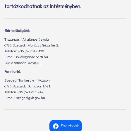
tartózkodhatnak az intézményben.
Elérhetőségünk:
Tisza-parti Általános Iskola
6726 Szeged, Maróczy Géza tér 2.
Telefon: +36 (62) 547-130
E-mail: iskola@tiszaparti.hu
OM azonosító: 029640
Fenntartó:
Szegedi Tankerületi Központ
6726 Szeged, Bal fasor 17-21.
Telefon +36 (62) 795-242
E-mail: szeged@kk.gov.hu
Facebook