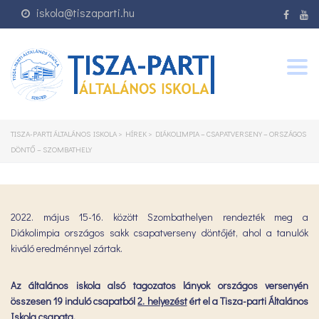
iskola@tiszaparti.hu
Togg
navig
TISZA-PARTI ÁLTALÁNOS ISKOLA
>
HÍREK
>
DIÁKOLIMPIA – CSAPATVERSENY – ORSZÁGOS
DÖNTŐ – SZOMBATHELY
2022. május 15-16. között Szombathelyen rendezték meg a
Diákolimpia országos sakk csapatverseny döntőjét, ahol a tanulók
kiváló eredménnyel zártak.
Az általános iskola alsó tagozatos lányok országos versenyén
összesen 19 induló csapatból
2. helyezést
ért el a Tisza-parti Általános
Iskola csapata.