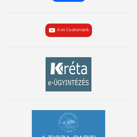
A mi Csatornánk