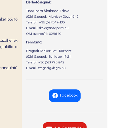
Elérhetőségünk:
Tisza-parti Általános Iskola
6726 Szeged, Maróczy Géza tér 2.
ket bővítő
Telefon: +36 (62) 547-130
E-mail: iskola@tiszaparti.hu
OM azonosító: 029640
küzdhettek
Fenntartó:
gtalálta a
Szegedi Tankerületi Központ
6726 Szeged, Bal fasor 17-21.
Telefon +36 (62) 795-242
 hangulatú
E-mail: szeged@kk.gov.hu
Facebook
A mi Csatornánk