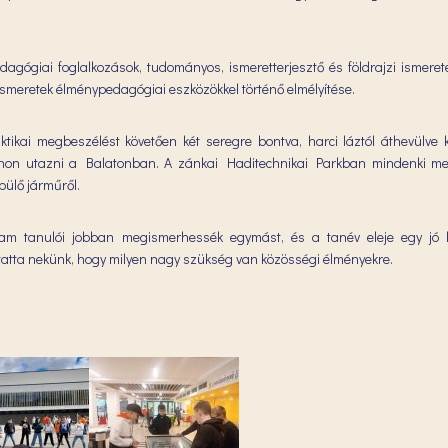
gógiai foglalkozások, tudományos, ismeretterjesztő és földrajzi ismerete
 ismeretek élménypedagógiai eszközökkel történő elmélyítése.
aktikai megbeszélést követően két seregre bontva, harci láztól áthevülve 
non utazni a Balatonban. A zánkai Haditechnikai Parkban mindenki me
pülő járműről.
lyam tanulói jobban megismerhessék egymást, és a tanév eleje egy jó
atta nekünk, hogy milyen nagy szükség van közösségi élményekre.