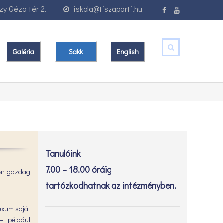
y Géza tér 2.
iskola@tiszaparti.hu
Galéria
Sakk
English
Tanulóink
7.00 – 18.00 óráig
kben gazdag
tartózkodhatnak az intézményben.
exum saját
 – például