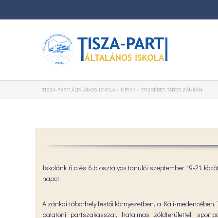
TISZA-PARTI ÁLTALÁNOS ISKOLA
>
HÍREK
>
ERZSÉBET-TÁBOR ZÁNKÁN
Iskolánk 6.a és 6.b osztályos tanulói szeptember 19-21. köz
napot.
A zánkai táborhely festői környezetben, a Káli-medencében,
balatoni partszakasszal, hatalmas zöldterülettel, spo