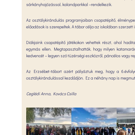
sárkányhajózással, kalandparkkal –rendelkezik.
Az osztálykirándulás programjaiban csapatépítő, élménypeda
előadások is szerepeltek. A tábor célja az iskolában szerzett
Diákjaink csapatépítő játékokon vehettek részt, ahol hadit
egymás ellen. Megtapasztalhatták, hogy milyen katamará
kedvencét – legyen szó tüzérségi eszközről, páncélos vagy re
Az Erzsébet-tábort azért pályáztuk meg, hogy a 6.évfo
osztálykirándulással kezdődjön. Ez a néhány nap is megmut
Ceglédi Anna, Kovács Csilla