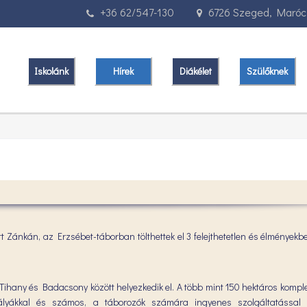
+36 62/547-130
6726 Szeged, Marócz
Iskolánk
Hírek
Diákélet
Szülőknek
ött Zánkán, az Erzsébet-táborban tölthettek el 3 felejthetetlen és élménye
 Tihany és Badacsony között helyezkedik el. A több mint 150 hektáros kompl
rtpályákkal és számos, a táborozók számára ingyenes szolgáltatással