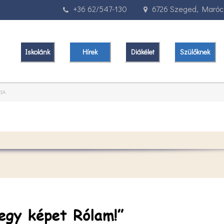
+36 62/547-130
6726 Szeged, Marócz
Iskolánk
Hírek
Diákélet
Szülőknek
IA