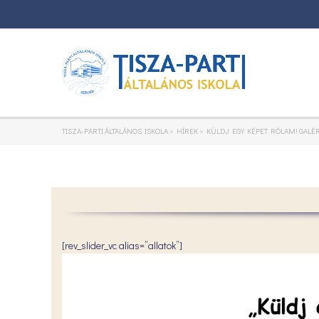
TISZA-PARTI ÁLTALÁNOS ISKOLA
>
HÍREK
>
KÜLDJ EGY KÉPET RÓLAM! GALÉR
[rev_slider_vc alias=”allatok”]