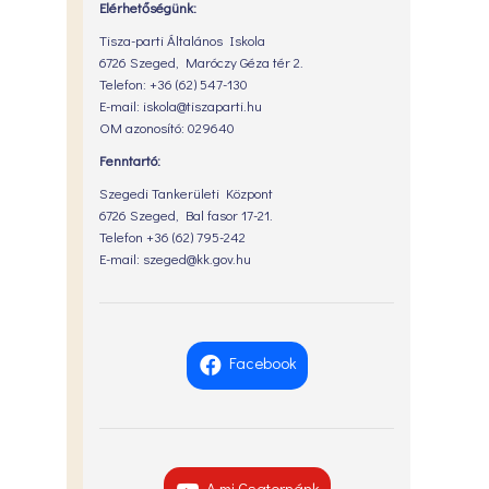
Elérhetőségünk:
Tisza-parti Általános Iskola
6726 Szeged, Maróczy Géza tér 2.
Telefon: +36 (62) 547-130
E-mail: iskola@tiszaparti.hu
OM azonosító: 029640
Fenntartó:
Szegedi Tankerületi Központ
6726 Szeged, Bal fasor 17-21.
Telefon +36 (62) 795-242
E-mail: szeged@kk.gov.hu
Facebook
A mi Csatornánk