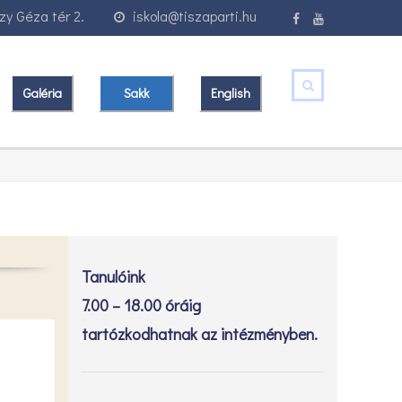
y Géza tér 2.
iskola@tiszaparti.hu
Galéria
Sakk
English
Tanulóink
7.00 – 18.00 óráig
tartózkodhatnak az intézményben.