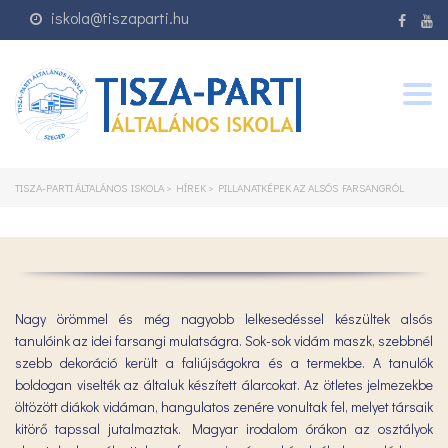
iskola@tiszaparti.hu
Togg
navig
TISZA-PARTI ÁLTALÁNOS ISKOLA
>
HÍREK
>
PILLANATKÉPEK AZ ALSÓS FARSANGRÓL
Nagy örömmel és még nagyobb lelkesedéssel készültek alsós
tanulóink az idei farsangi mulatságra. Sok-sok vidám maszk, szebbnél
szebb dekoráció került a faliújságokra és a termekbe. A tanulók
boldogan viselték az általuk készített álarcokat. Az ötletes jelmezekbe
öltözött diákok vidáman, hangulatos zenére vonultak fel, melyet társaik
kitörő tapssal jutalmaztak. Magyar irodalom órákon az osztályok