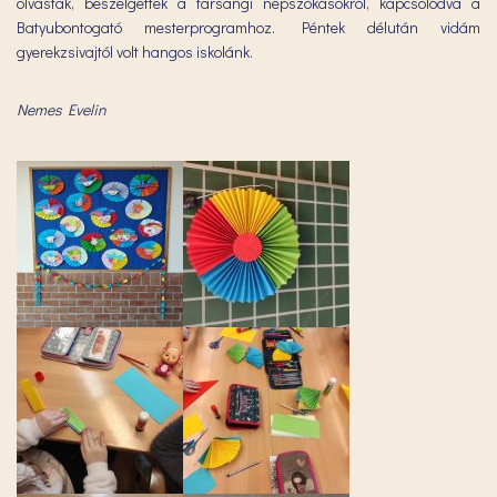
olvastak, beszélgettek a farsangi népszokásokról, kapcsolódva a
Batyubontogató mesterprogramhoz. Péntek délután vidám
gyerekzsivajtól volt hangos iskolánk.
Nemes Evelin