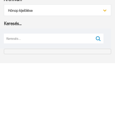
Archívum
Hónap kijelölése
Keresés…
Keresés: