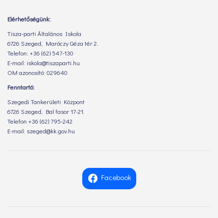
Elérhetőségünk:
Tisza-parti Általános Iskola
6726 Szeged, Maróczy Géza tér 2.
Telefon: +36 (62) 547-130
E-mail: iskola@tiszaparti.hu
OM azonosító: 029640
Fenntartó:
Szegedi Tankerületi Központ
6726 Szeged, Bal fasor 17-21.
Telefon +36 (62) 795-242
E-mail: szeged@kk.gov.hu
Facebook