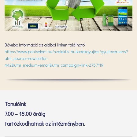
Bővebb információ az alábbi linken található:
https://www.pontvelem.hu/szelektiv-hulladekgyujtes/gyujtoverseny?
utm_source=newsletter-
442&utm_medium=email&utm_campaign=link-2757119
Tanulóink
7.00 – 18.00 óráig
tartózkodhatnak az intézményben.