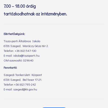
7.00 – 18.00 óráig
tartózkodhatnak az intézményben.
Elérhetőségünk:
Tisza-parti Általános Iskola
6726 Szeged, Maróczy Géza tér 2.
Telefon: +36 (62) 547-130
E-mail: iskola@tiszaparti.hu
OM azonosító: 029640
Fenntartó:
Szegedi Tankerületi Központ
6726 Szeged, Bal fasor 17-21.
Telefon +36 (62) 795-242
E-mail: szeged@kk.gov.hu