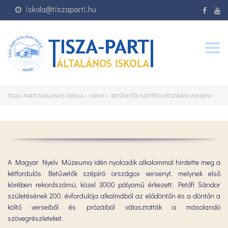
iskola@tiszaparti.hu
Togg
navig
TISZA-PARTI ÁLTALÁNOS ISKOLA
>
HÍREK
>
BETŰVETŐK SZÉPÍRÓ ORSZÁGOS VERSENY
A Magyar Nyelv Múzeuma idén nyolcadik alkalommal hirdette meg a
kétfordulós Betűvetők szépíró országos versenyt, melynek első
körében rekordszámú, közel 3000 pályamű érkezett. Petőfi Sándor
születésének 200. évfordulója alkalmából az elődöntőn és a döntőn a
költő verseiből és prózáiból választották a másolandó
szövegrészleteket.