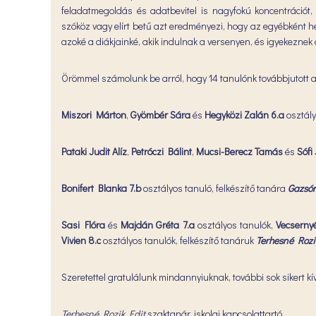
feladatmegoldás és adatbevitel is nagyfokú koncentrációt, 
szóköz vagy elírt betű azt eredményezi, hogy az egyébként h
azoké a diákjainké, akik indulnak a versenyen, és igyekeznek a
Örömmel számolunk be arról, hogy 14 tanulónk továbbjutott a 
Miszori Márton
,
Gyömbér Sára
és
Hegyközi Zalán
6.a
osztály
Pataki Judit Alíz
,
Petróczi Bálint
,
Mucsi-Berecz Tamás
és
Sófi
Bonifert Blanka 7.b
osztályos tanuló, felkészítő tanára
Gazsó
Sasi Flóra
és
Majdán Gréta 7.a
osztályos tanulók,
Vecsernyé
Vivien 8.c
osztályos tanulók, felkészítő tanáruk
Terhesné Rozi
Szeretettel gratulálunk mindannyiuknak, további sok sikert k
Terhesné Rozik Edit
szaktanár, iskolai kapcsolattartó