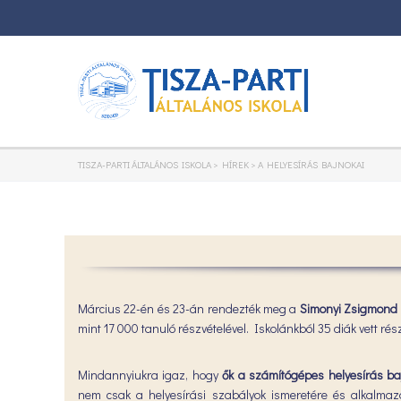
TISZA-PARTI ÁLTALÁNOS ISKOLA
>
HÍREK
>
A HELYESÍRÁS BAJNOKAI
Március 22-én és 23-án rendezték meg a
Simonyi Zsigmond K
mint 17 000 tanuló részvételével. Iskolánkból 35 diák vett r
Mindannyiukra igaz, hogy
ők a számítógépes helyesírás ba
nem csak a helyesírási szabályok ismeretére és alkalmaz