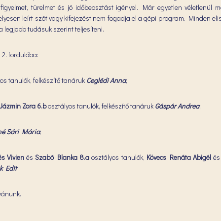
figyelmet, türelmet és jó időbeosztást igényel. Már egyetlen véletlenül 
elyesen leírt szót vagy kifejezést nem fogadja el a gépi program. Minden e
 legjobb tudásuk szerint teljesíteni.
2. fordulóba:
os tanulók, felkészítő tanáruk
Ceglédi Anna
;
 Jázmin Zora 6.b
osztályos tanulók, felkészítő tanáruk
Gáspár Andrea
;
né Sári Mária
;
s Vivien
és
Szabó Blanka 8.a
osztályos tanulók,
Kövecs Renáta Abigél
é
k Edit
ívánunk.