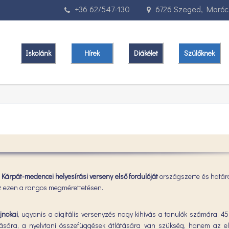
+36 62/547-130
6726 Szeged, Marócz
Iskolánk
Hírek
Diákélet
Szülőknek
árpát-medencei helyesírási verseny első fordulóját
országszerte és határo
ész ezen a rangos megmérettetésen.
jnokai
, ugyanis a digitális versenyzés nagy kihívás a tanulók számára. 45
ására, a nyelvtani összefüggések átlátására van szükség, hanem az el