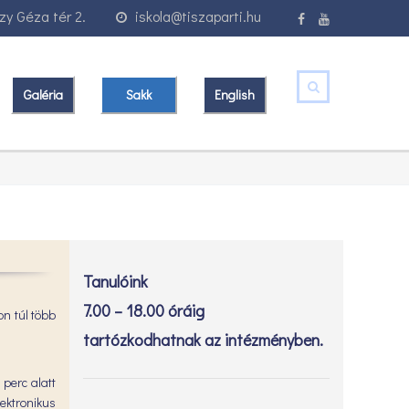
y Géza tér 2.
iskola@tiszaparti.hu
Galéria
Sakk
English
Tanulóink
7.00 – 18.00 óráig
n túl több
tartózkodhatnak az intézményben.
 perc alatt
ektronikus