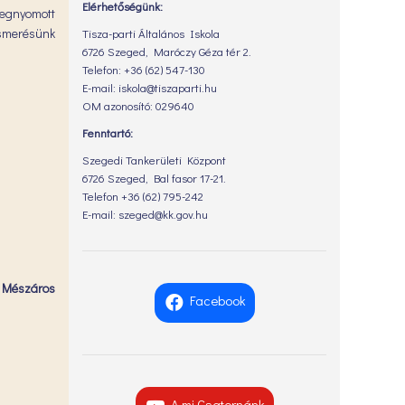
Elérhetőségünk:
megnyomott
lismerésünk
Tisza-parti Általános Iskola
6726 Szeged, Maróczy Géza tér 2.
Telefon: +36 (62) 547-130
E-mail: iskola@tiszaparti.hu
OM azonosító: 029640
Fenntartó:
Szegedi Tankerületi Központ
6726 Szeged, Bal fasor 17-21.
Telefon +36 (62) 795-242
E-mail: szeged@kk.gov.hu
s
Mészáros
Facebook
A mi Csatornánk