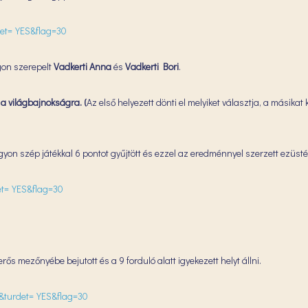
rdet=YES&flag=30
gon szerepelt
Vadkerti Anna
és
Vadkerti Bori
.
 a világbajnokságra. (
Az első helyezett dönti el melyiket választja, a másika
agyon szép játékkal 6 pontot gyűjtött és ezzel az eredménnyel szerzett ezüst
det=YES&flag=30
ős mezőnyébe bejutott és a 9 forduló alatt igyekezett helyt állni.
9&turdet=YES&flag=30