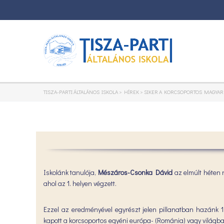
TISZA-PARTI ÁLTALÁNOS ISKOLA
>
HÍREK
>
SIKER A KORCSOPORTOS MAGYA
Iskolánk tanulója,
Mészáros-Csonka Dávid
az elmúlt héten 
ahol az 1. helyen végzett.
Ezzel az eredményével egyrészt jelen pillanatban hazánk 1.
kapott a korcsoportos egyéni európa- (Románia) vagy világb