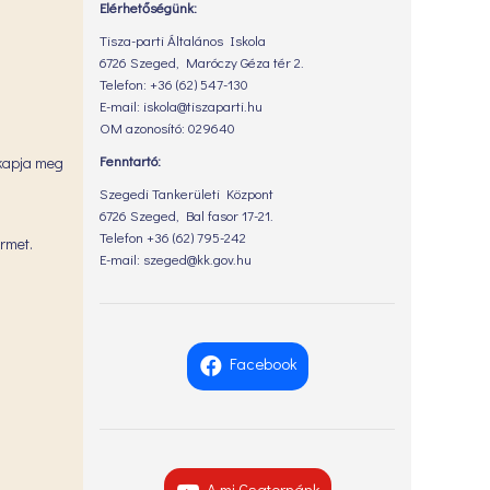
Elérhetőségünk:
Tisza-parti Általános Iskola
6726 Szeged, Maróczy Géza tér 2.
Telefon: +36 (62) 547-130
E-mail: iskola@tiszaparti.hu
OM azonosító: 029640
Fenntartó:
t kapja meg
Szegedi Tankerületi Központ
6726 Szeged, Bal fasor 17-21.
Telefon +36 (62) 795-242
érmet.
E-mail: szeged@kk.gov.hu
Facebook
A mi Csatornánk