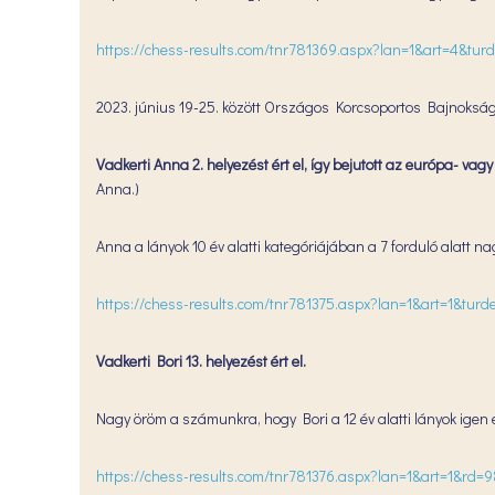
https://chess-results.com/tnr781369.aspx?lan=1&art=4&tu
2023. június 19-25. között Országos Korcsoportos Bajnoksá
Vadkerti Anna 2. helyezést ért el, így bejutott az európa- vagy
Anna.)
Anna a lányok 10 év alatti kategóriájában a 7 forduló alatt n
https://chess-results.com/tnr781375.aspx?lan=1&art=1&tur
Vadkerti Bori 13. helyezést ért el.
Nagy öröm a számunkra, hogy Bori a 12 év alatti lányok igen er
https://chess-results.com/tnr781376.aspx?lan=1&art=1&rd=