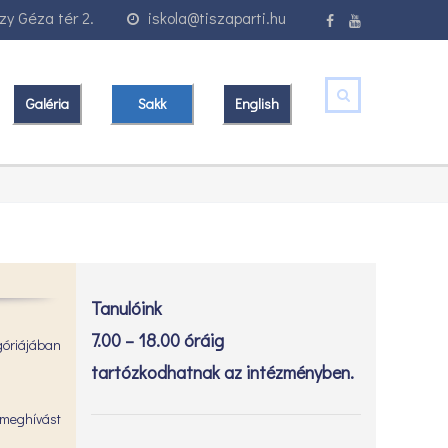
y Géza tér 2.
iskola@tiszaparti.hu
Galéria
Sakk
English
Tanulóink
7.00 – 18.00 óráig
góriájában
tartózkodhatnak az intézményben.
 meghívást