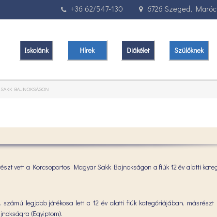
+36 62/547-130
6726 Szeged, Marócz
Iskolánk
Hírek
Diákélet
Szülőknek
R SAKK BAJNOKSÁGON
részt vett a Korcsoportos Magyar Sakk Bajnokságon a fiúk 12 év alatti kate
 számú legjobb játékosa lett a 12 év alatti fiúk kategóriájában, másrészt
ajnokságra (Egyiptom).