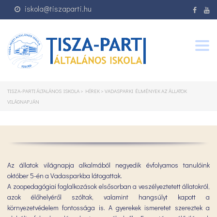
iskola@tiszaparti.hu
Togg
navig
TISZA-PARTI ÁLTALÁNOS ISKOLA
>
HÍREK
>
VADASPARKI ÉLMÉNYEK AZ ÁLLATOK
VILÁGNAPJÁN
Az állatok világnapja alkalmából negyedik évfolyamos tanulóink
október 5-én a Vadasparkba látogattak.
A zoopedagógiai foglalkozások elsősorban a veszélyeztetett állatokról,
azok élőhelyéről szóltak, valamint hangsúlyt kapott a
környezetvédelem fontossága is. A gyerekek ismeretet szereztek a