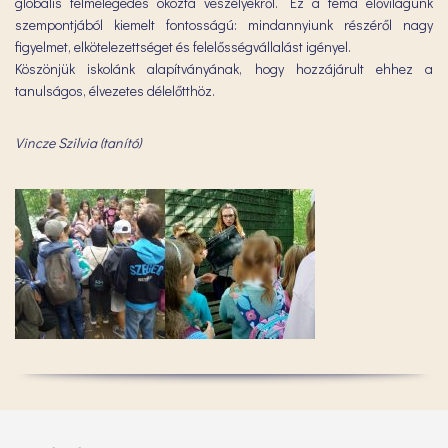
globális felmelegedés okozta veszélyekről. Ez a téma élővilágunk
szempontjából kiemelt fontosságú: mindannyiunk részéről nagy
figyelmet, elkötelezettséget és felelősségvállalást igényel.
Köszönjük iskolánk alapítványának, hogy hozzájárult ehhez a
tanulságos, élvezetes délelőtthöz.
Vincze Szilvia (tanító)