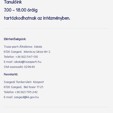
Tanulóink
7.00 – 18.00 óráig
tartózkodhatnak az intézményben.
Elérhetőségünk:
Tisza-parti Általános Iskola
6726 Szeged, Maróczy Géza tér 2.
Telefon: +36 (62) 547-130
E-mail: iskola@tiszaparti.hu
OM azonosító: 029640
Fenntartó:
Szegedi Tankerületi Központ
6726 Szeged, Bal fasor 17-21.
Telefon +36 (62) 795-242
E-mail: szeged@kk.gov.hu