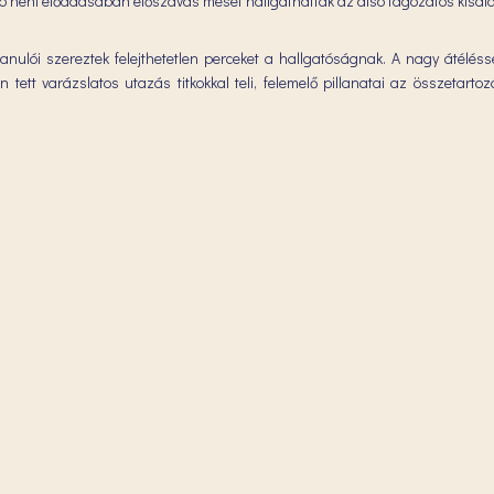
néni előadásában élőszavas mesét hallgathattak az alsó tagozatos kisdiá
ulói szereztek felejthetetlen perceket a hallgatóságnak. A nagy átélésse
 tett varázslatos utazás titkokkal teli, felemelő pillanatai az összetarto