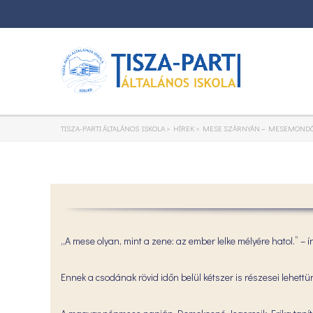
TISZA-PARTI ÁLTALÁNOS ISKOLA
>
HÍREK
>
MESE SZÁRNYÁN – MESEMONDÓ
„A mese olyan, mint a zene: az ember lelke mélyére hatol.” –
Ennek a csodának rövid időn belül kétszer is részesei lehettü