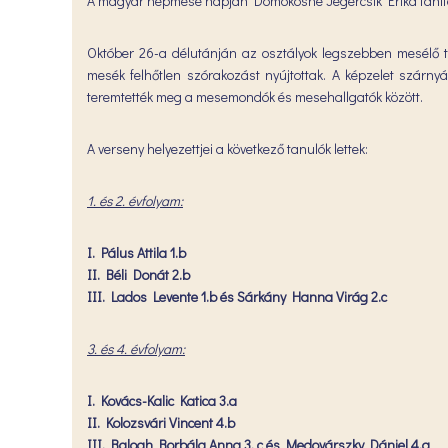
A magyar népmese napján Domokosné Jegercsik Erika tanító 
Október 26-a délutánján az osztályok legszebben mesélő tan
mesék felhőtlen szórakozást nyújtottak. A képzelet szárnyán
teremtették meg a mesemondók és mesehallgatók között.
A verseny helyezettjei a következő tanulók lettek:
1. és 2. évfolyam:
I. Pálus Attila 1.b
II. Béli Donát 2.b
III. Lados Levente 1.b és Sárkány Hanna Virág 2.c
3. és 4. évfolyam:
I. Kovács-Kalic Katica 3.a
II. Kolozsvári Vincent 4.b
III. Balogh Borbála Anna 3. c és Medovárszky Dániel 4.a