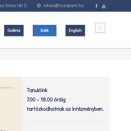
y Géza tér 2.
iskola@tiszaparti.hu
Galéria
Sakk
English
Tanulóink
7.00 – 18.00 óráig
tartózkodhatnak az intézményben.