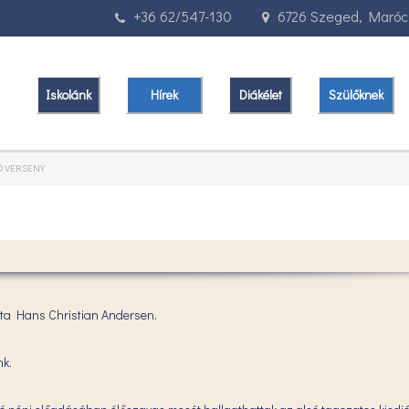
+36 62/547-130
6726 Szeged, Marócz
Iskolánk
Hírek
Diákélet
Szülőknek
 VERSENY
 írta Hans Christian Andersen.
nk.