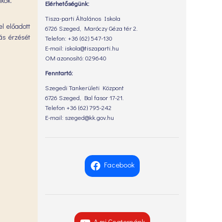
kok.
Elérhetőségünk:
Tisza-parti Általános Iskola
l előadott
6726 Szeged, Maróczy Géza tér 2.
zás érzését
Telefon: +36 (62) 547-130
E-mail: iskola@tiszaparti.hu
OM azonosító: 029640
Fenntartó:
Szegedi Tankerületi Központ
6726 Szeged, Bal fasor 17-21.
Telefon +36 (62) 795-242
E-mail: szeged@kk.gov.hu
Facebook
A mi Csatornánk