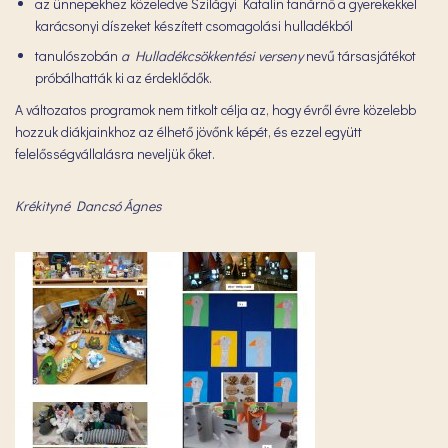
az ünnepekhez közeledve Szilágyi Katalin tanárnő a gyerekekkel
karácsonyi díszeket készített csomagolási hulladékból
tanulószobán
a Hulladékcsökkentési verseny
nevű társasjátékot
próbálhatták ki az érdeklődők.
A változatos programok nem titkolt célja az, hogy évről évre közelebb
hozzuk diákjainkhoz az élhető jövőnk képét, és ezzel együtt
felelősségvállalásra neveljük őket.
Krékityné Dancsó Ágnes