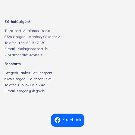
Elérhetőségünk:
Tisza-parti Általános Iskola
6726 Szeged, Maróczy Géza tér 2.
Telefon: +36 (62) 547-130
E-mail: iskola@tiszaparti.hu
OM azonosító: 029640
Fenntartó:
Szegedi Tankerületi Központ
6726 Szeged, Bal fasor 17-21.
Telefon +36 (62) 795-242
E-mail: szeged@kk.gov.hu
Facebook