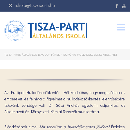
iskola@tiszaparti.hu
Togg
navig
TISZA-PARTI ÁLTALÁNOS ISKOLA
>
HÍREK
>
EURÓPAI HULLADÉKCSÖKKENTÉSI HÉT
Az Európai Hulladékcsökkentési Hét küldetése, hogy megszólítsa az
embereket, és felhívja a figyelmet a hulladékcsökkentés jelentőségére.
Iskolánk vendége volt Dr. Sápi András egyetemi adjunktus, az
Alkalmazott és Környezeti Kémiai Tanszék munkatársa.
Előadásának címe:
Mit tehetünk a hulladékmentes jövőért?
Érdekes,