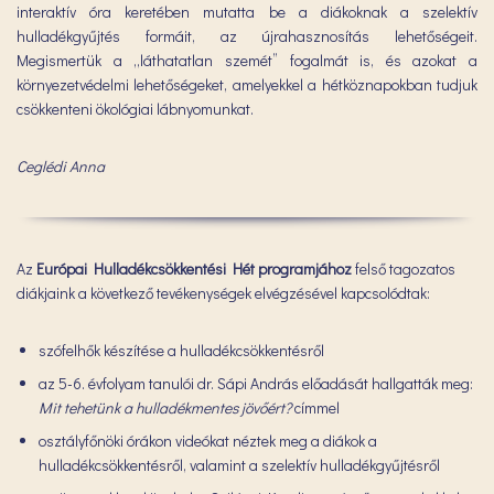
interaktív óra keretében mutatta be a diákoknak a szelektív
hulladékgyűjtés formáit, az újrahasznosítás lehetőségeit.
Megismertük a „láthatatlan szemét” fogalmát is, és azokat a
környezetvédelmi lehetőségeket, amelyekkel a hétköznapokban tudjuk
csökkenteni ökológiai lábnyomunkat.
Ceglédi Anna
Az
Európai Hulladékcsökkentési Hét programjához
felső tagozatos
diákjaink a következő tevékenységek elvégzésével kapcsolódtak:
szófelhők készítése a hulladékcsökkentésről
az 5-6. évfolyam tanulói dr. Sápi András előadását hallgatták meg:
Mit tehetünk a hulladékmentes jövőért?
címmel
osztályfőnöki órákon videókat néztek meg a diákok a
hulladékcsökkentésről, valamint a szelektív hulladékgyűjtésről