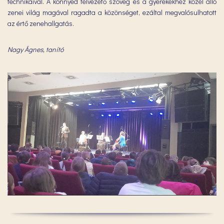
technikáival. A könnyed felvezető szöveg és a gyerekekhez közel álló
zenei világ magával ragadta a közönséget, ezáltal megvalósulhatott
az értő zenehallgatás.
Nagy Ágnes, tanító