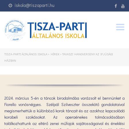
iskola@tiszaparti.hu
Togg
navig
TISZA-PARTI ÁLTALÁNOS ISKOLA
>
HÍREK
>
TAVASZI HANGVERSENY AZ IFJÚSÁGI
HÁZBAN
2024. március 5-én a táncok birodalmába varázsolt el bennünket a
Fiorello vonósnégyes. Szélpál Szilveszter összekötő gondolataival
megismerhettük a különböző korok táncait és az azokhoz kapcsolódó
korabeli szokásokat. Az operaénekes tolmácsolásában
találkozhattunk az eltérő zenei műfajok sajátosságaival és éneklési