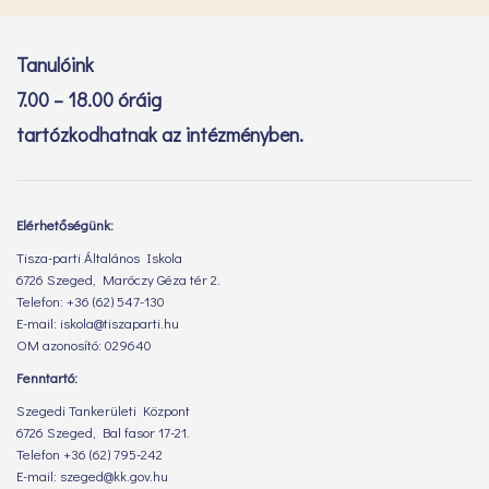
Tanulóink
7.00 – 18.00 óráig
tartózkodhatnak az intézményben.
Elérhetőségünk:
Tisza-parti Általános Iskola
6726 Szeged, Maróczy Géza tér 2.
Telefon: +36 (62) 547-130
E-mail: iskola@tiszaparti.hu
OM azonosító: 029640
Fenntartó:
Szegedi Tankerületi Központ
6726 Szeged, Bal fasor 17-21.
Telefon +36 (62) 795-242
E-mail: szeged@kk.gov.hu