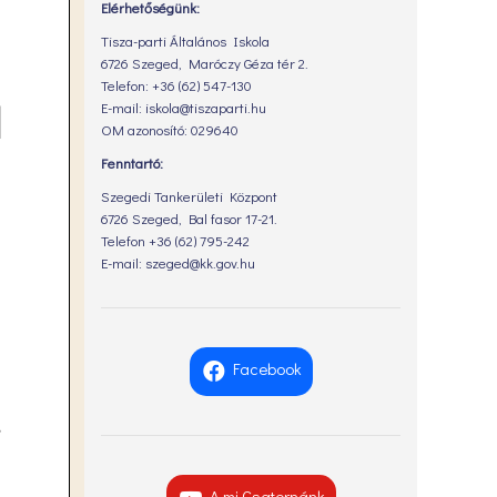
Elérhetőségünk:
Tisza-parti Általános Iskola
6726 Szeged, Maróczy Géza tér 2.
Telefon: +36 (62) 547-130
E-mail: iskola@tiszaparti.hu
OM azonosító: 029640
Fenntartó:
Szegedi Tankerületi Központ
6726 Szeged, Bal fasor 17-21.
Telefon +36 (62) 795-242
E-mail: szeged@kk.gov.hu
Facebook
A mi Csatornánk