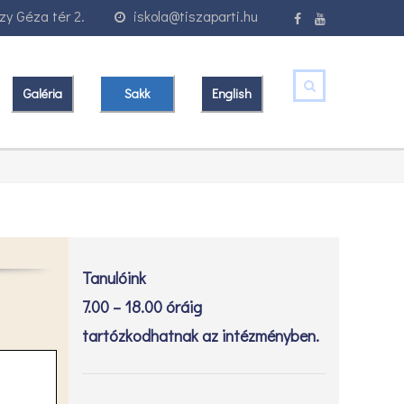
y Géza tér 2.
iskola@tiszaparti.hu
Galéria
Sakk
English
Tanulóink
7.00 – 18.00 óráig
tartózkodhatnak az intézményben.