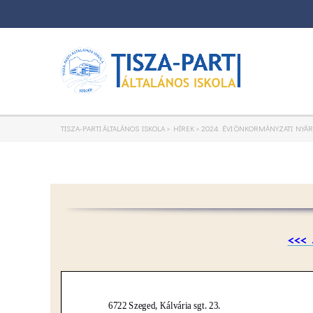
TISZA-PARTI ÁLTALÁNOS ISKOLA
>
HÍREK
>
2024. ÉVI ÖNKORMÁNYZATI NYÁR
<<<