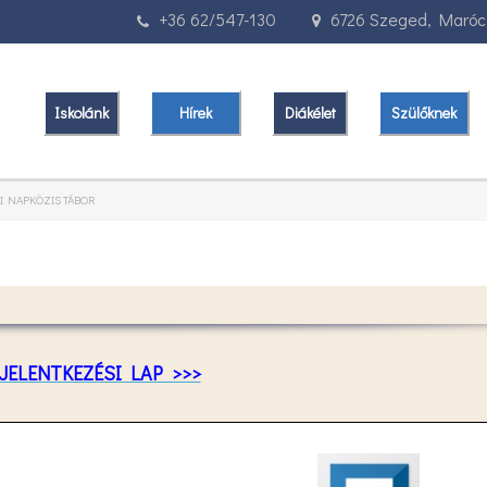
+36 62/547-130
6726 Szeged, Marócz
Iskolánk
Hírek
Diákélet
Szülőknek
I NAPKÖZIS TÁBOR
 JELENTKEZÉSI LAP >>>