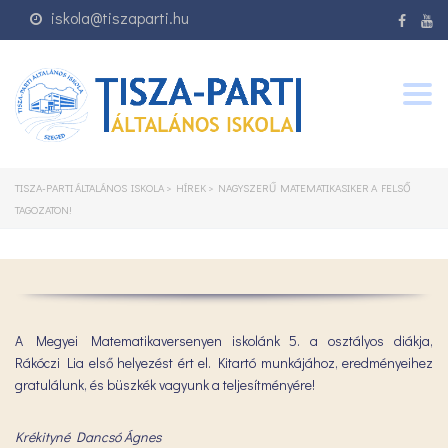
iskola@tiszaparti.hu
Togg
navig
TISZA-PARTI ÁLTALÁNOS ISKOLA
>
HÍREK
>
NAGYSZERŰ MATEMATIKASIKER A FELSŐ
TAGOZATON!
A Megyei Matematikaversenyen iskolánk 5. a osztályos diákja,
Rákóczi Lia első helyezést ért el. Kitartó munkájához, eredményeihez
gratulálunk, és büszkék vagyunk a teljesítményére!
Krékityné Dancsó Ágnes