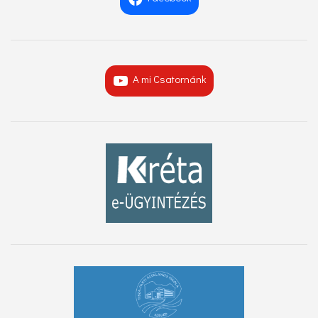
A mi Csatornánk