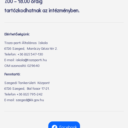
7.00 – 18.00 óráig
tartózkodhatnak az intézményben.
Elérhetőségünk:
Tisza-parti Általános Iskola
6726 Szeged, Maróczy Géza tér 2.
Telefon: +36 (62) 547-130
E-mail: iskola@tiszaparti.hu
OM azonosító: 029640
Fenntartó:
Szegedi Tankerületi Központ
6726 Szeged, Bal fasor 17-21.
Telefon +36 (62) 795-242
E-mail: szeged@kk.gov.hu
Facebook