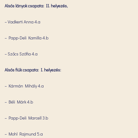
Alsós lányok csapata: II. helyezés,
– Vadkerti Anna 4.a
– Papp-Deli Kamilla 4.b
– Szőcs Szófia 4.a
Alsós fiúk csapata: I. helyezés:
– Kármán Mihály 4.a
– Béli Márk 4.b
– Papp-Deli Marcell 3.b
– Mohl Rajmund 5.a