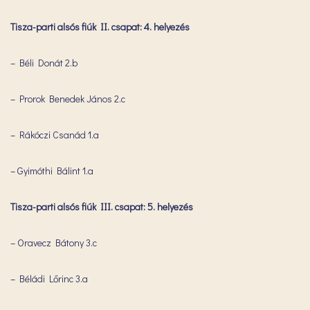
Tisza-parti alsós fiúk II. csapat: 4. helyezés
– Béli Donát 2.b
– Prorok Benedek János 2.c
– Rákóczi Csanád 1.a
– Gyimóthi Bálint 1.a
Tisza-parti alsós fiúk III. csapat: 5. helyezés
– Oravecz Bátony 3.c
– Béládi Lőrinc 3.a