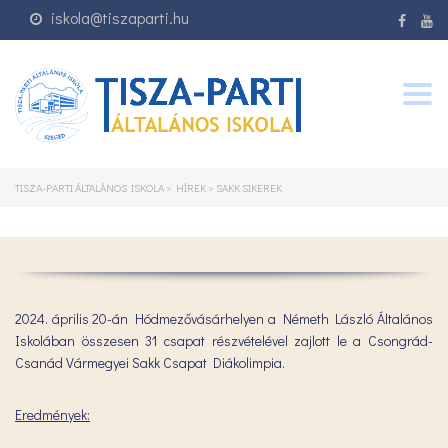
iskola@tiszaparti.hu
Togg
navig
TISZA-PARTI ÁLTALÁNOS ISKOLA
>
HÍREK
>
SAKK SIKEREK
2024. április 20-án Hódmezővásárhelyen a Németh László Általános
Iskolában összesen 31 csapat részvételével zajlott le a Csongrád-
Csanád Vármegyei Sakk Csapat Diákolimpia.
Eredmények: