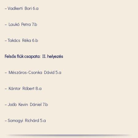
– Vadkerti Bori 6.a
– Laukó Petra 7.b
– Takács Réka 6.b
Felsős fiúk csapata: II. helyezés
– Mészáros-Csonka Dávid 5.a
– Kántor Róbert 8.a
– Joób Kevin Dániel 7.b
– Somogyi Richárd 5.a