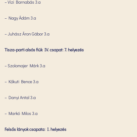
– Vizi Barnabás 3.a
– Nagy Ádám 3.a
– Juhász Áron Gábor 3.a
Tisza-parti alsós fiúk IV. csapat: 7. helyezés
– Szolomajer Márk 3.a
– Kőkuti Bence 3.a
– Danyi Antal 3.a
– Markó Milos 3.a
Felsős lányok csapata: I. helyezés