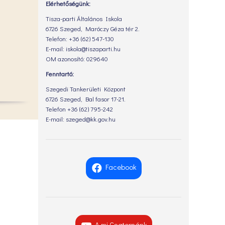
Elérhetőségünk:
Tisza-parti Általános Iskola
6726 Szeged, Maróczy Géza tér 2.
Telefon: +36 (62) 547-130
E-mail: iskola@tiszaparti.hu
OM azonosító: 029640
Fenntartó:
Szegedi Tankerületi Központ
6726 Szeged, Bal fasor 17-21.
Telefon +36 (62) 795-242
E-mail: szeged@kk.gov.hu
Facebook
A mi Csatornánk