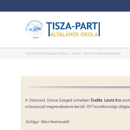
TISZA-PARTI ÁLTALÁNOS ISKOLA
>
HÍREK
>
DANCE SHOW FORMATION
A Diamond Dance Szeged színeiben
Dudás Laura 6.a
osztá
a tavasszal megrendezésre kerülő IDF horvátországi világbaj
Szilágyi Nóra (testnevelő)