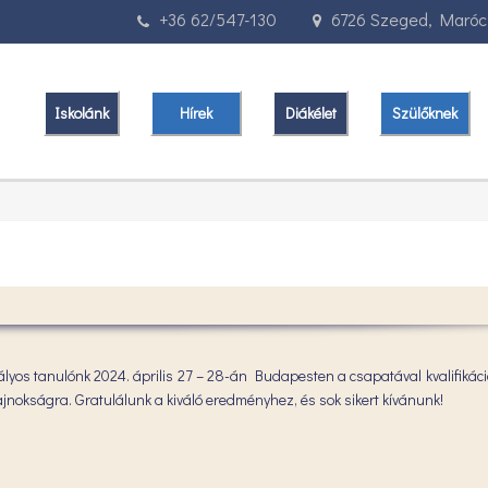
+36 62/547-130
6726 Szeged, Marócz
Iskolánk
Hírek
Diákélet
Szülőknek
lyos tanulónk 2024. április 27 – 28-án Budapesten a csapatával kvalifikáci
nokságra. Gratulálunk a kiváló eredményhez, és sok sikert kívánunk!