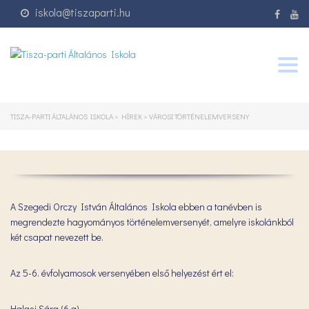
iskola@tiszaparti.hu
Togg
navig
TISZA-PARTI ÁLTALÁNOS ISKOLA
>
HÍREK
>
VÁROSI TÖRTÉNELEMVERSENY
A Szegedi Orczy István Általános Iskola ebben a tanévben is
megrendezte hagyományos történelemversenyét, amelyre iskolánkból
két csapat nevezett be.
Az 5-6. évfolyamosok versenyében első helyezést ért el:
Halasi Sára (6.a)