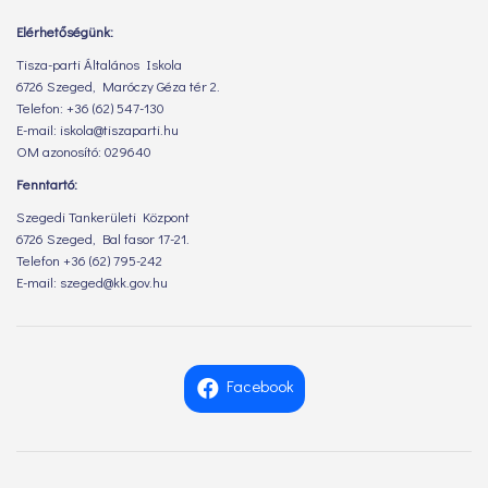
Elérhetőségünk:
Tisza-parti Általános Iskola
6726 Szeged, Maróczy Géza tér 2.
Telefon: +36 (62) 547-130
E-mail: iskola@tiszaparti.hu
OM azonosító: 029640
Fenntartó:
Szegedi Tankerületi Központ
6726 Szeged, Bal fasor 17-21.
Telefon +36 (62) 795-242
E-mail: szeged@kk.gov.hu
Facebook