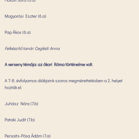
Mogyorósi Eszter (6.a)
Pap Ákos (6.a)
Felkészítő tanár: Ceglédi Anna
A verseny témája: az ókori Róma történelme volt.
A 7-8. évfolyamos diákjaink szoros megmérettetésben a 2. helyet
hozták el:
Juhász Nóra (7.b)
Pataki Judit (7.b)
Persaits-Pósa Ádám (7.a)