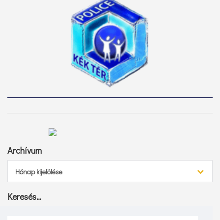
Archívum
Archívum
Hónap kijelölése
Keresés…