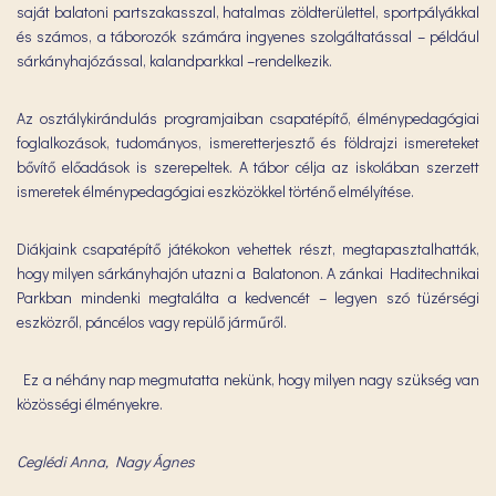
saját balatoni partszakasszal, hatalmas zöldterülettel, sportpályákkal
és számos, a táborozók számára ingyenes szolgáltatással – például
sárkányhajózással, kalandparkkal –rendelkezik.
Az osztálykirándulás programjaiban csapatépítő, élménypedagógiai
foglalkozások, tudományos, ismeretterjesztő és földrajzi ismereteket
bővítő előadások is szerepeltek. A tábor célja az iskolában szerzett
ismeretek élménypedagógiai eszközökkel történő elmélyítése.
Diákjaink csapatépítő játékokon vehettek részt, megtapasztalhatták,
hogy milyen sárkányhajón utazni a Balatonon. A zánkai Haditechnikai
Parkban mindenki megtalálta a kedvencét – legyen szó tüzérségi
eszközről, páncélos vagy repülő járműről.
Ez a néhány nap megmutatta nekünk, hogy milyen nagy szükség van
közösségi élményekre.
Ceglédi Anna, Nagy Ágnes