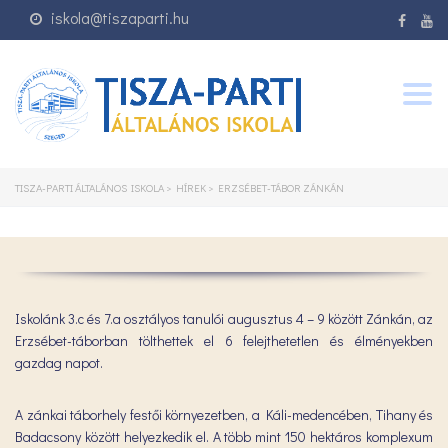
iskola@tiszaparti.hu
Togg
navig
TISZA-PARTI ÁLTALÁNOS ISKOLA
>
HÍREK
>
ERZSÉBET-TÁBOR ZÁNKÁN
Iskolánk 3.c és 7.a osztályos tanulói augusztus 4 – 9 között Zánkán, az
Erzsébet-táborban tölthettek el 6 felejthetetlen és élményekben
gazdag napot.
A zánkai táborhely festői környezetben, a Káli-medencében, Tihany és
Badacsony között helyezkedik el. A több mint 150 hektáros komplexum