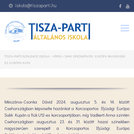
iskola@tiszaparti.hu
Togg
navig
TISZA-PARTI ÁLTALÁNOS ISKOLA
>
HÍREK
>
SAKK EREDMÉNYEK: EURÓPA BAJNOKSÁG
ÉS EURÓPA KUPA
Mészáros-Csonka Dávid 2024. augusztus 5. és 14. között
Csehországban képviselte hazánkat a Korcsoportos Ifjúsági Európa
Sakk Kupán a fiúk U12-es korcsoportjában, míg Vadkerti Anna szintén
Csehországban augusztus 23. és 31. között hazai színekben
nagyszerűen szerepelt a Korcsoportos Ifjúsági Európa