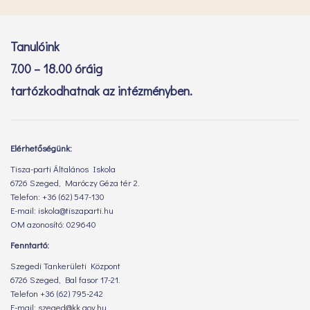
Tanulóink
7.00 – 18.00 óráig
tartózkodhatnak az intézményben.
Elérhetőségünk:
Tisza-parti Általános Iskola
6726 Szeged, Maróczy Géza tér 2.
Telefon: +36 (62) 547-130
E-mail: iskola@tiszaparti.hu
OM azonosító: 029640
Fenntartó:
Szegedi Tankerületi Központ
6726 Szeged, Bal fasor 17-21.
Telefon +36 (62) 795-242
E-mail: szeged@kk.gov.hu