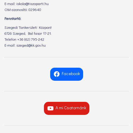
E-mail: iskola@tiszaparti.hu
OM azonosító: 029640
Fenntartó:
Szegedi Tankerületi Központ
6726 Szeged, Bal fasor 17-21.
Telefon +36 (62) 795-242
E-mail: szeged@kk.gov.hu
Facebook
A mi Csatornánk