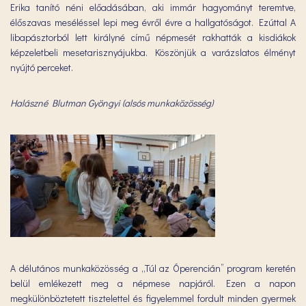
Erika tanító néni előadásában, aki immár hagyományt teremtve,
élőszavas meséléssel lepi meg évről évre a hallgatóságot. Ezúttal A
libapásztorból lett királyné című népmesét rakhatták a kisdiákok
képzeletbeli mesetarisznyájukba. Köszönjük a varázslatos élményt
nyújtó perceket.
Halászné Blutman Gyöngyi (alsós munkaközösség)
A délutános munkaközösség a „Túl az Óperencián” program keretén
belül emlékezett meg a népmese napjáról. Ezen a napon
megkülönböztetett tisztelettel és figyelemmel fordult minden gyermek