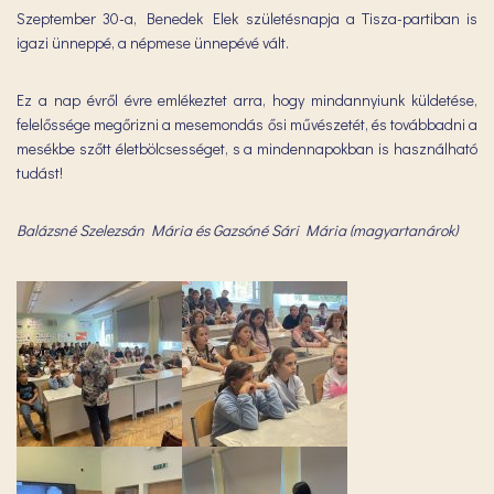
Szeptember 30-a, Benedek Elek születésnapja a Tisza-partiban is
igazi ünneppé, a népmese ünnepévé vált.
Ez a nap évről évre emlékeztet arra, hogy mindannyiunk küldetése,
felelőssége megőrizni a mesemondás ősi művészetét, és továbbadni a
mesékbe szőtt életbölcsességet, s a mindennapokban is használható
tudást!
Balázsné Szelezsán Mária és Gazsóné Sári Mária (magyartanárok)