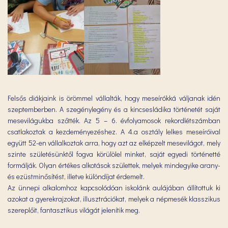
Felsős diákjaink is örömmel vállalták, hogy meseírókká váljanak idén
szeptemberben. A szegénylegény és a kincsesládika történetét saját
mesevilágukba szőtték. Az 5 – 6. évfolyamosok rekordlétszámban
csatlakoztak a kezdeményezéshez. A 4.a osztály lelkes meseíróival
együtt 52-en vállalkoztak arra, hogy azt az elképzelt mesevilágot, mely
szinte születésünktől fogva körülölel minket, saját egyedi történetté
formálják. Olyan értékes alkotások születtek, melyek mindegyike arany-
és ezüstminősítést, illetve különdíjat érdemelt.
Az ünnepi alkalomhoz kapcsolódóan iskolánk aulájában állítottuk ki
azokat a gyerekrajzokat, illusztrációkat, melyek a népmesék klasszikus
szereplőit, fantasztikus világát jelenítik meg.