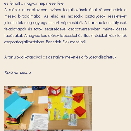
és felnőtt a magyar nép meséi felé.
A diákok a napköziben színes foglalkozások által röppenhettek a
mesék birodalmába. Az első és második osztályosok részleteket
jelenítettek meg egy-egy ismert népmeséből. A harmadik osztályosok
feladatlapok és totók segítségével csapatversenyben mérték össze
tudásukat. A negyedikes diákok lapbookot és illusztrációkat készítettek
csoportfoglalkozásban Benedek Elek meséiből.
A tanulók alkotásaival az osztálytermeket és a folyosót díszítettük.
Köröndi Leona