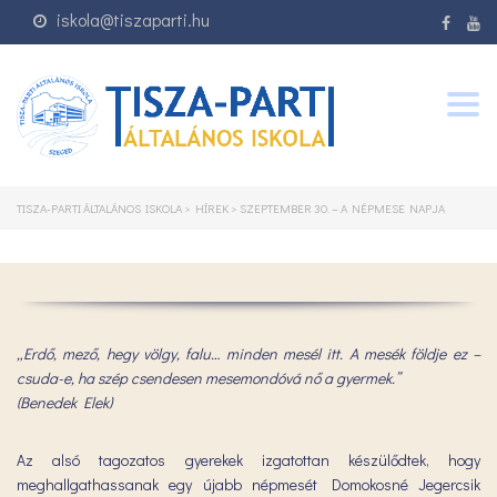
iskola@tiszaparti.hu
Togg
navig
TISZA-PARTI ÁLTALÁNOS ISKOLA
>
HÍREK
>
SZEPTEMBER 30. – A NÉPMESE NAPJA
„Erdő, mező, hegy völgy, falu… minden mesél itt. A mesék földje ez –
csuda-e, ha szép csendesen mesemondóvá nő a gyermek.”
(Benedek Elek)
Az alsó tagozatos gyerekek izgatottan készülődtek, hogy
meghallgathassanak egy újabb népmesét Domokosné Jegercsik