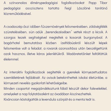
A színvonalas élménypedagógiai foglalkozásokat Papp Tibor
pedagógiai asszisztens tartotta Feigl Lászlóné tanítónő
közreműködésével.
A csodaszép őszi időben fűszernövények felismerésében, zöldségfélék
szüretelésében, sün odúk „berendezésében” vettek részt a kicsik. A
szorgos kezek segítségével megteltek a kosarak burgonyával. A
bogárhotel bemutatása közben ízeltlábúakról készült képek
felismerése volt a feladat, a rovarok azonosítása után beszélgettünk
azok hasznos, illetve káros jelenlétükről. Madáretetőinket feltöltöttük
élelemmel.
Az interaktív foglalkozások segítették a gyerekek környezettudatos
szemléletének fejlődését. Az ovisok betekinthettek iskolai életünkbe, a
környezeti nevelés gyakorlati lehetőségeibe.
Minden csoportot megajándékoztunk fából készült dekor falevelekkel,
amelyeket a nap folytatásaként az óvodában kiszínezhettek.
Kíváncsian kóstolgatták a levendula szörpöt és a menta teát is.