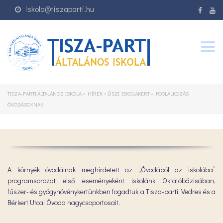
iskola@tiszaparti.hu
Togg
navig
TISZA-PARTI ÁLTALÁNOS ISKOLA
>
HÍREK
>
ŐSZI ISKOLAKERT – FOGLALKOZÁS
ÓVODÁSOKNAK
A környék óvodáinak meghirdetett az „Óvodából az iskolába”
programsorozat első eseményeként iskolánk Oktatóbázisában,
fűszer- és gyógynövénykertünkben fogadtuk a Tisza-parti, Vedres és a
Bérkert Utcai Óvoda nagycsoportosait.