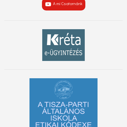
A mi Csatornánk