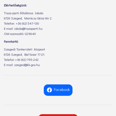
Elérhetőségünk:
Tisza-parti Általános Iskola
6726 Szeged, Maróczy Géza tér 2.
Telefon: +36 (62) 547-130
E-mail: iskola@tiszaparti.hu
OM azonosító: 029640
Fenntartó:
Szegedi Tankerületi Központ
6726 Szeged, Bal fasor 17-21.
Telefon +36 (62) 795-242
E-mail: szeged@kk.gov.hu
Facebook