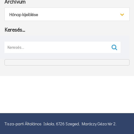
Archívum
Archívum
Hónap kijelölése
Keresés…
Keresés:
Tisza-parti Általános Iskola, 6726 Szeged, Maróczy Géza tér 2.