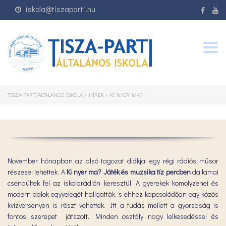
iskola@tiszaparti.hu
Togg
navig
TISZA-PARTI ÁLTALÁNOS ISKOLA
>
HÍREK
>
KI NYER MA?
November hónapban az alsó tagozat diákjai egy régi rádiós műsor
részesei lehettek. A
Ki nyer ma? Játék és muzsika tíz percben
dallamai
csendültek fel az iskolarádión keresztül. A gyerekek komolyzenei és
modern dalok egyvelegét hallgatták, s ehhez kapcsolódóan egy közös
kvízversenyen is részt vehettek. Itt a tudás mellett a gyorsaság is
fontos szerepet játszott. Minden osztály nagy lelkesedéssel és