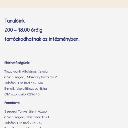
Tanulóink
7.00 – 18.00 óráig
tartózkodhatnak az intézményben.
Elérhetőségünk:
Tisza-parti Általános Iskola
6726 Szeged, Maróczy Géza tér 2.
Telefon: +36 (62) 547-130
E-mail: iskola@tiszaparti.hu
OM azonosító: 029640
Fenntartó:
Szegedi Tankerületi Központ
6726 Szeged, Bal fasor 17-21.
Telefon +36 (62) 795-242