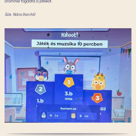
örömmel fogadta a játékot.
Sós Nóra (tanító)