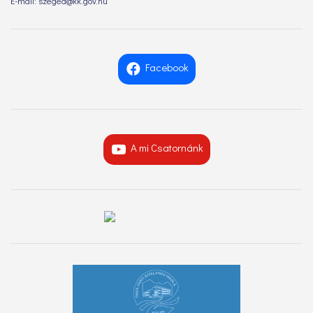
E-mail: szeged@kk.gov.hu
Facebook
A mi Csatornánk