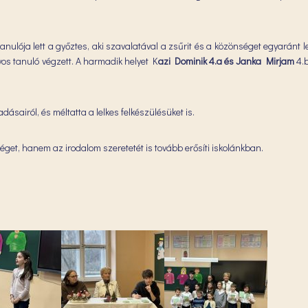
 tanulója lett a győztes, aki szavalatával a zsűrit és a közönséget egyaránt 
yos tanuló végzett. A harmadik helyet K
azi Dominik 4.a és Janka Mirjam
4.b
ásairól, és méltatta a lelkes felkészülésüket is.
et, hanem az irodalom szeretetét is tovább erősíti iskolánkban.