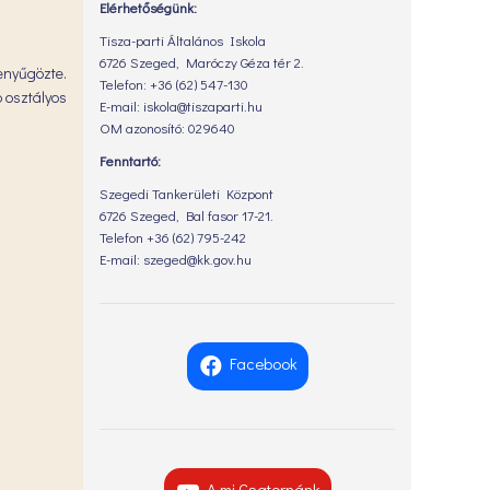
Elérhetőségünk:
Tisza-parti Általános Iskola
6726 Szeged, Maróczy Géza tér 2.
lenyűgözte.
Telefon: +36 (62) 547-130
 osztályos
E-mail: iskola@tiszaparti.hu
OM azonosító: 029640
Fenntartó:
Szegedi Tankerületi Központ
6726 Szeged, Bal fasor 17-21.
Telefon +36 (62) 795-242
E-mail: szeged@kk.gov.hu
Facebook
A mi Csatornánk