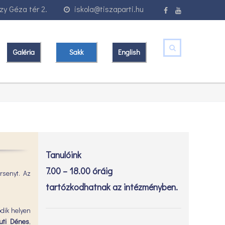
y Géza tér 2.
iskola@tiszaparti.hu
Galéria
Sakk
English
Tanulóink
7.00 – 18.00 óráig
rsenyt. Az
tartózkodhatnak az intézményben.
odik helyen
uti Dénes
,