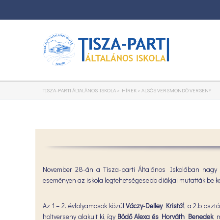
TISZA-PARTI ÁLTALÁNOS ISKOLA
>
HÍREK
>
ALSÓS VERSMONDÓ VERSENY
November 28-án a Tisza-parti Általános Iskolában nagy
eseményen az iskola legtehetségesebb diákjai mutatták be ke
Az 1 – 2. évfolyamosok közül
Váczy-Delley Kristóf
, a 2.b oszt
holtverseny alakult ki, így
Bödő Alexa és Horváth Benedek
, 