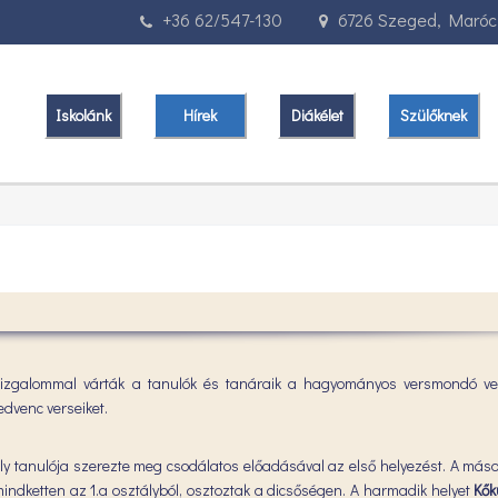
+36 62/547-130
6726 Szeged, Marócz
Iskolánk
Hírek
Diákélet
Szülőknek
 izgalommal várták a tanulók és tanáraik a hagyományos versmondó ve
dvenc verseiket.
ály tanulója szerezte meg csodálatos előadásával az első helyezést. A más
mindketten az 1.a osztályból, osztoztak a dicsőségen. A harmadik helyet
Kők