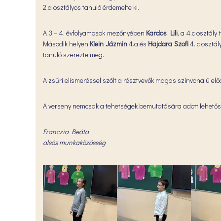
2.a osztályos tanuló érdemelte ki.
A 3 – 4. évfolyamosok mezőnyében
Kardos Lili
, a 4.c osztály
Második helyen
Klein Jázmin
4.a és
Hajdara Szofi
4. c osztál
tanuló szerezte meg.
A zsűri elismeréssel szólt a résztvevők magas színvonalú előad
A verseny nemcsak a tehetségek bemutatására adott lehetőség
Franczia Beáta
alsós munkaközösség