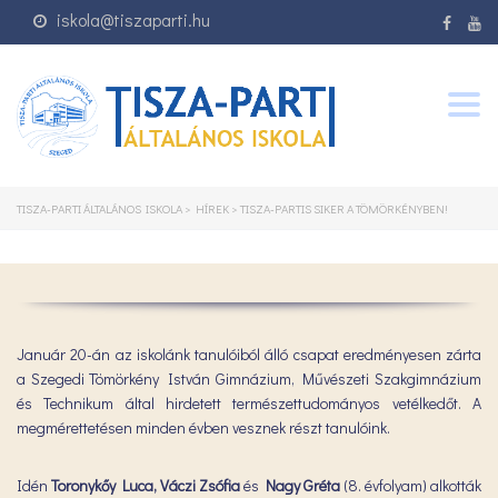
iskola@tiszaparti.hu
Togg
navig
TISZA-PARTI ÁLTALÁNOS ISKOLA
>
HÍREK
>
TISZA-PARTIS SIKER A TÖMÖRKÉNYBEN!
Január 20-án az iskolánk tanulóiból álló csapat eredményesen zárta
a Szegedi Tömörkény István Gimnázium, Művészeti Szakgimnázium
és Technikum által hirdetett természettudományos vetélkedőt. A
megmérettetésen minden évben vesznek részt tanulóink.
Idén
Toronykőy Luca, Váczi Zsófia
és
Nagy Gréta
(8. évfolyam) alkották