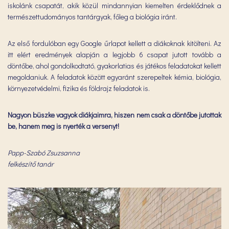
iskolánk csapatát, akik közül mindannyian kiemelten érdeklődnek a
természettudományos tantárgyak, főleg a biológia iránt.
Az első fordulóban egy Google űrlapot kellett a diákoknak kitölteni. Az
itt elért eredmények alapján a legjobb 6 csapat jutott tovább a
döntőbe, ahol gondolkodtató, gyakorlatias és játékos feladatokat kellett
megoldaniuk. A feladatok között egyaránt szerepeltek kémia, biológia,
környezetvédelmi, fizika és földrajz feladatok is.
Nagyon büszke vagyok diákjaimra, hiszen nem csak a döntőbe jutottak
be, hanem meg is nyerték a versenyt!
Papp-Szabó Zsuzsanna
felkészítő tanár