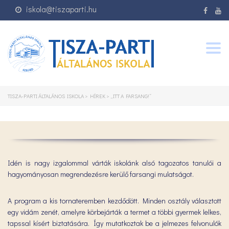
iskola@tiszaparti.hu
Togg
navig
TISZA-PARTI ÁLTALÁNOS ISKOLA
>
HÍREK
>
„ITT A FARSANG!”
Idén is nagy izgalommal várták iskolánk alsó tagozatos tanulói a
hagyományosan megrendezésre kerülő farsangi mulatságot.
A program a kis tornateremben kezdődött. Minden osztály választott
egy vidám zenét, amelyre körbejárták a termet a többi gyermek lelkes,
tapssal kísért biztatására. Így mutatkoztak be a jelmezes felvonulók