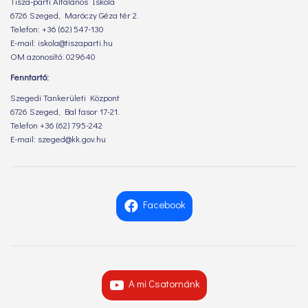
Tisza-parti Általános Iskola
6726 Szeged, Maróczy Géza tér 2.
Telefon: +36 (62) 547-130
E-mail: iskola@tiszaparti.hu
OM azonosító: 029640
Fenntartó:
Szegedi Tankerületi Központ
6726 Szeged, Bal fasor 17-21.
Telefon +36 (62) 795-242
E-mail: szeged@kk.gov.hu
Facebook
A mi Csatornánk