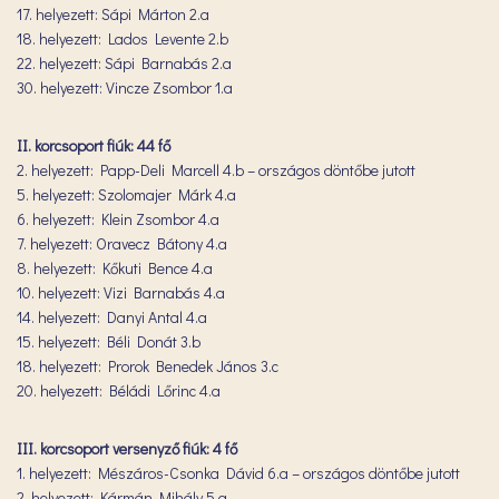
17. helyezett: Sápi Márton 2.a
18. helyezett: Lados Levente 2.b
22. helyezett: Sápi Barnabás 2.a
30. helyezett: Vincze Zsombor 1.a
II. korcsoport fiúk: 44 fő
2. helyezett: Papp-Deli Marcell 4.b – országos döntőbe jutott
5. helyezett: Szolomajer Márk 4.a
6. helyezett: Klein Zsombor 4.a
7. helyezett: Oravecz Bátony 4.a
8. helyezett: Kőkuti Bence 4.a
10. helyezett: Vizi Barnabás 4.a
14. helyezett: Danyi Antal 4.a
15. helyezett: Béli Donát 3.b
18. helyezett: Prorok Benedek János 3.c
20. helyezett: Béládi Lőrinc 4.a
III. korcsoport versenyző fiúk: 4 fő
1. helyezett: Mészáros-Csonka Dávid 6.a – országos döntőbe jutott
2. helyezett: Kármán Mihály 5.a