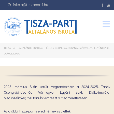
iskola@tiszaparti.hu
Togg
navig
TISZA-PARTI ÁLTALÁNOS ISKOLA
>
HÍREK
>
CSONGRÁD-CSANÁD VÁRMEGYE EGYÉNI SAKK
DIÁKOLIMPIA
2025. március 8-án került megrendezésre a 2024-2025. Tanév
Csongrád-Csanád Vármegye Egyéni Sakk Diákolimpiája.
Megközelítőleg 190 tanuló vett részt a megmérettetésen.
Az alábbi Tisza-partis eredmények születtek: