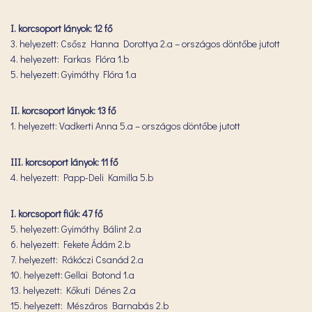
I. korcsoport lányok: 12 fő
3. helyezett: Csősz Hanna Dorottya 2.a – országos döntőbe jutott
4. helyezett: Farkas Flóra 1.b
5. helyezett: Gyimóthy Flóra 1.a
II. korcsoport lányok: 13 fő
1. helyezett: Vadkerti Anna 5.a – országos döntőbe jutott
III. korcsoport lányok: 11 fő
4. helyezett: Papp-Deli Kamilla 5.b
I. korcsoport fiúk: 47 fő
5. helyezett: Gyimóthy Bálint 2.a
6. helyezett: Fekete Ádám 2.b
7. helyezett: Rákóczi Csanád 2.a
10. helyezett: Gellai Botond 1.a
13. helyezett: Kőkuti Dénes 2.a
15. helyezett: Mészáros Barnabás 2.b