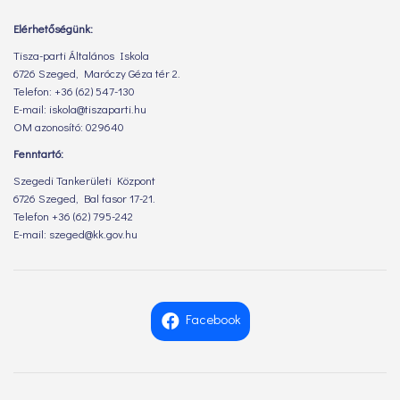
Elérhetőségünk:
Tisza-parti Általános Iskola
6726 Szeged, Maróczy Géza tér 2.
Telefon: +36 (62) 547-130
E-mail: iskola@tiszaparti.hu
OM azonosító: 029640
Fenntartó:
Szegedi Tankerületi Központ
6726 Szeged, Bal fasor 17-21.
Telefon +36 (62) 795-242
E-mail: szeged@kk.gov.hu
Facebook