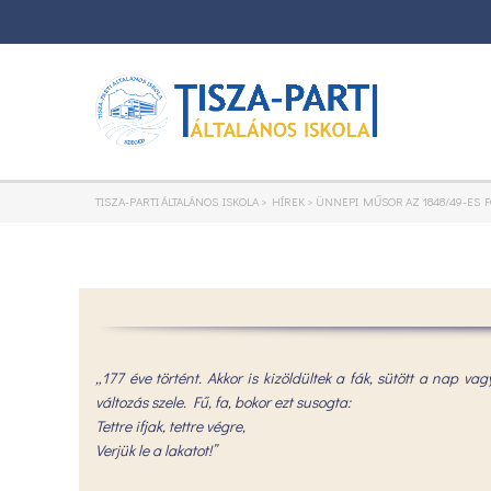
TISZA-PARTI ÁLTALÁNOS ISKOLA
>
HÍREK
>
ÜNNEPI MŰSOR AZ 1848/49-ES
„177 éve történt. Akkor is kizöldültek a fák, sütött a nap v
változás szele. Fű, fa, bokor ezt susogta:
Tettre ifjak, tettre végre,
Verjük le a lakatot!”