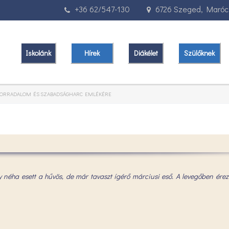
+36 62/547-130
6726 Szeged, Marócz
Iskolánk
Hírek
Diákélet
Szülőknek
 FORRADALOM ÉS SZABADSÁGHARC EMLÉKÉRE
agy néha esett a hűvös, de már tavaszt ígérő márciusi eső. A levegőben érez