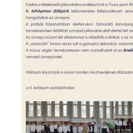
Ezekre a lélekemelő pillanatokra emlékeztünk a Tisza-parti 
6. évfolyamos diákjaink
lelkiismeretes felkészüléssel: ve
hangolódtak az ünnepre.
A próbák folyamatában életkorukon túlmutató komolyság
tornateremben felállított színpad pillanatok alatt élettel telt
Az ünnepi műsort két alkalommal is előadták a diákok, s az mi
A „varázslat” fontos része volt a gyönyörű dekoráció, valamint
A műsor végén természetesen nem maradhatott el az
ének
nemzeti ünnepünket.
Hálásan köszönjük a műsor minden résztvevőjének áldozato
a 6. évfolyam osztályfőnökei