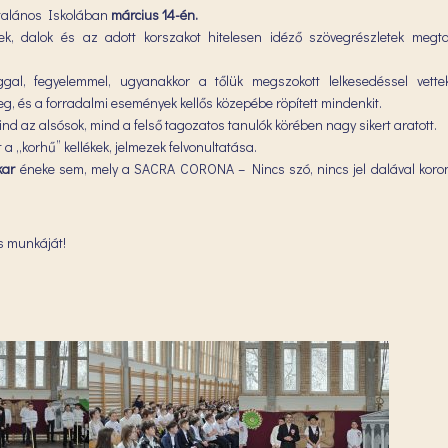
Általános Iskolában
március 14-én.
rsek, dalok és az adott korszakot hitelesen idéző szövegrészletek megt
gal, fegyelemmel, ugyanakkor a tőlük megszokott lelkesedéssel vette
 meg, és a forradalmi események kellős közepébe röpített mindenkit.
nd az alsósok, mind a felső tagozatos tanulók körében nagy sikert aratott.
 a „korhű” kellékek, jelmezek felvonultatása.
kar
éneke sem, mely a SACRA CORONA – Nincs szó, nincs jel dalával kor
s munkáját!