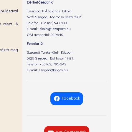
Elérhetőségünk:
anulásával
Tisza-parti Általános Iskola
6726 Szeged, Maróczy Géza tér 2.
Telefon: +36 (62) 547-130
k részt. A
E-mail: iskola@tiszaparti.hu
OM azonosító: 029640
Fenntartó:
onázta meg
Szegedi Tankerületi Központ
6726 Szeged, Bal fasor 17-21.
Telefon +36 (62) 795-242
E-mail: szeged@kk.gov.hu
Facebook
A mi Csatornánk