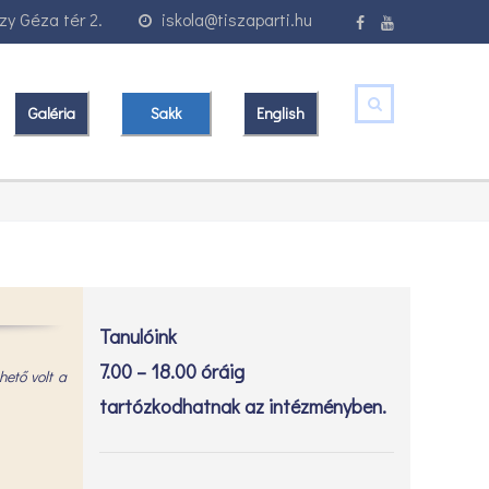
y Géza tér 2.
iskola@tiszaparti.hu
Galéria
Sakk
English
Tanulóink
7.00 – 18.00 óráig
hető volt a
tartózkodhatnak az intézményben.