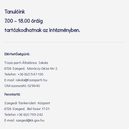
Tanulóink
7.00 – 18.00 óráig
tartózkodhatnak az intézményben.
Elérhetőségünk:
Tisza-parti Általános Iskola
6726 Szeged, Maróczy Géza tér 2.
Telefon: +36 (62) 547-130
E-mail: iskola@tiszaparti.hu
OM azonosító: 029640
Fenntartó:
Szegedi Tankerületi Központ
6726 Szeged, Bal fasor 17-21.
Telefon +36 (62) 795-242
E-mail: szeged@kk.gov.hu