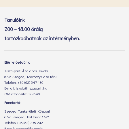
Tanulóink
7.00 – 18.00 óráig
tartózkodhatnak az intézményben.
Elérhetőségünk:
Tisza-parti Általános Iskola
6726 Szeged, Maróczy Géza tér 2.
Telefon: +36 (62) 547-130
E-mail: iskola@tiszaparti.hu
OM azonosító: 029640
Fenntartó:
Szegedi Tankerületi Központ
6726 Szeged, Bal fasor 17-21.
Telefon +36 (62) 795-242
E-mail: szeged@kk.gov.hu