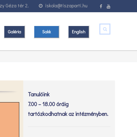
y Géza tér 2.
iskola@tiszaparti.hu
Galéria
Sakk
English
Tanulóink
7.00 – 18.00 óráig
tartózkodhatnak az intézményben.