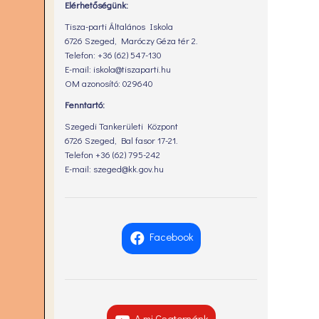
Elérhetőségünk:
Tisza-parti Általános Iskola
6726 Szeged, Maróczy Géza tér 2.
Telefon: +36 (62) 547-130
E-mail: iskola@tiszaparti.hu
OM azonosító: 029640
Fenntartó:
Szegedi Tankerületi Központ
6726 Szeged, Bal fasor 17-21.
Telefon +36 (62) 795-242
E-mail: szeged@kk.gov.hu
Facebook
A mi Csatornánk