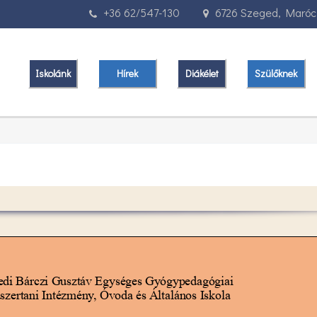
+36 62/547-130
6726 Szeged, Marócz
Iskolánk
Hírek
Diákélet
Szülőknek