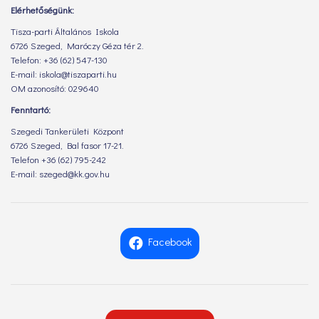
Elérhetőségünk:
Tisza-parti Általános Iskola
6726 Szeged, Maróczy Géza tér 2.
Telefon: +36 (62) 547-130
E-mail: iskola@tiszaparti.hu
OM azonosító: 029640
Fenntartó:
Szegedi Tankerületi Központ
6726 Szeged, Bal fasor 17-21.
Telefon +36 (62) 795-242
E-mail: szeged@kk.gov.hu
Facebook