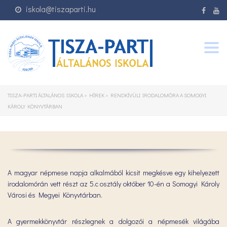
iskola@tiszaparti.hu
Togg
navig
TISZA-PARTI ÁLTALÁNOS ISKOLA
>
HÍREK
>
RENDKÍVÜLI IRODALOMÓRA A SOMOGYI
KÁROLY KÖNYVTÁRBAN
A magyar népmese napja alkalmából kicsit megkésve egy kihelyezett
irodalomórán vett részt az 5.c osztály október 10-én a Somogyi Károly
Városi és Megyei Könyvtárban.
A gyermekkönyvtár részlegnek a dolgozói a népmesék világába