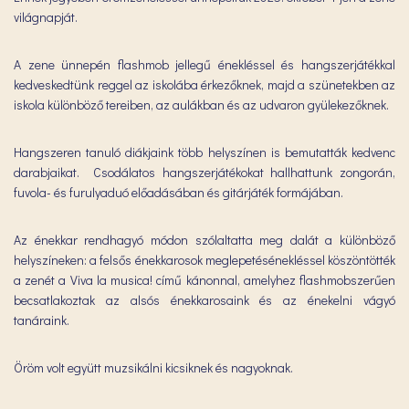
világnapját.
A zene ünnepén flashmob jellegű énekléssel és hangszerjátékkal
kedveskedtünk reggel az iskolába érkezőknek, majd a szünetekben az
iskola különböző tereiben, az aulákban és az udvaron gyülekezőknek.
Hangszeren tanuló diákjaink több helyszínen is bemutatták kedvenc
darabjaikat. Csodálatos hangszerjátékokat hallhattunk zongorán,
fuvola- és furulyaduó előadásában és gitárjáték formájában.
Az énekkar rendhagyó módon szólaltatta meg dalát a különböző
helyszíneken: a felsős énekkarosok meglepetésénekléssel köszöntötték
a zenét a Viva la musica! című kánonnal, amelyhez flashmobszerűen
becsatlakoztak az alsós énekkarosaink és az énekelni vágyó
tanáraink.
Öröm volt együtt muzsikálni kicsiknek és nagyoknak.