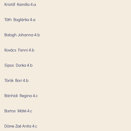
Kristóf Kamilla 4.a
Tóth Boglárka 4.a
Balogh Johanna 4.b
Kovács Fanni 4.b
Sipos Dorka 4.b
Török Bori 4.b
Bánhidi Regina 4.c
Bartos Máté 4.c
Döme Zoé Anita 4.c