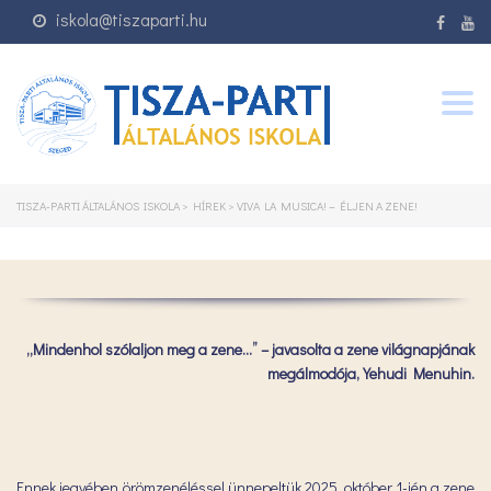
iskola@tiszaparti.hu
Togg
navig
TISZA-PARTI ÁLTALÁNOS ISKOLA
>
HÍREK
>
VIVA LA MUSICA! – ÉLJEN A ZENE!
„Mindenhol szólaljon meg a zene…” – javasolta a zene világnapjának
megálmodója, Yehudi Menuhin.
Ennek jegyében örömzenéléssel ünnepeltük 2025. október 1-jén a zene