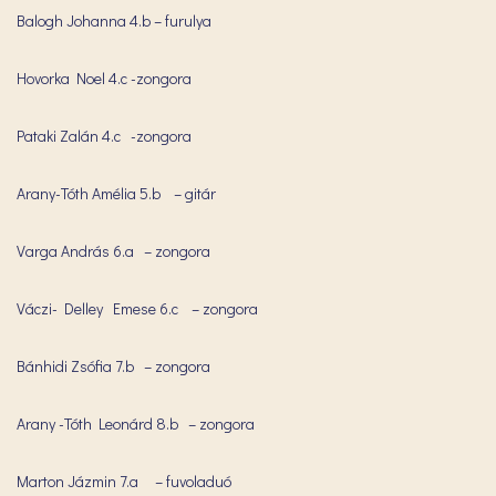
Balogh Johanna 4.b – furulya
Hovorka Noel 4.c -zongora
Pataki Zalán 4.c -zongora
Arany-Tóth Amélia 5.b – gitár
Varga András 6.a – zongora
Váczi- Delley Emese 6.c – zongora
Bánhidi Zsófia 7.b – zongora
Arany -Tóth Leonárd 8.b – zongora
Marton Jázmin 7.a – fuvoladuó