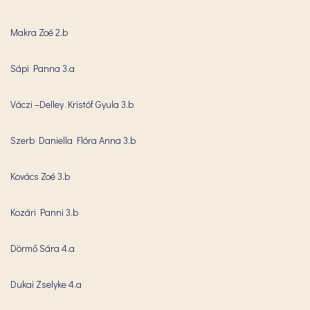
Makra Zoé 2.b
Sápi Panna 3.a
Váczi –Delley Kristóf Gyula 3.b
Szerb Daniella Flóra Anna 3.b
Kovács Zoé 3.b
Kozári Panni 3.b
Dörmő Sára 4.a
Dukai Zselyke 4.a