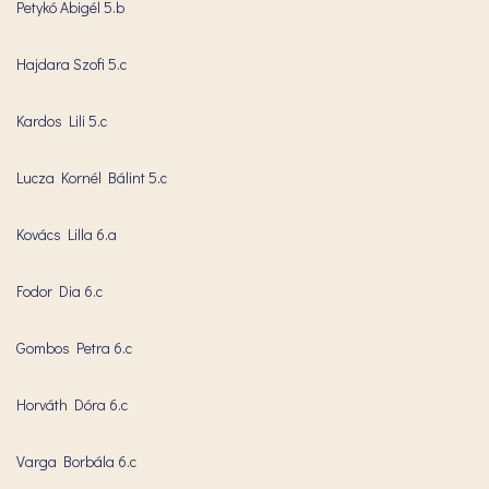
Petykó Abigél 5.b
Hajdara Szofi 5.c
Kardos Lili 5.c
Lucza Kornél Bálint 5.c
Kovács Lilla 6.a
Fodor Dia 6.c
Gombos Petra 6.c
Horváth Dóra 6.c
Varga Borbála 6.c