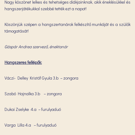
Nagy köszönet lelkes és tehetséges diákjainknak, akik éneklésükkel és
hangszerjátékukkal szebbé tették ezt a napot!
Köszönjük szépen a hangszertanárok felkészítő munkáját és a szülők
támogatását!
Gáspár Andrea szervező, énektanár
Hangszeres fellépők:
Váczi- Delley Kristóf Gyula 3.b – zongora
Szabó Hajnalka 3.b – zongora
Dukai Zselyke 4.a – furulyaduó
Varga Lilla 4.a – furulyaduó