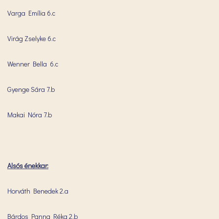
Varga Emília 6.c
Virág Zselyke 6.c
Wenner Bella 6.c
Gyenge Sára 7.b
Makai Nóra 7.b
Alsós énekkar:
Horváth Benedek 2.a
Bárdos Panna Réka 2.b