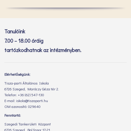
Tanulóink
7.00 – 18.00 óráig
tartózkodhatnak az intézményben.
Elérhetőségünk:
Tisza-parti Általános Iskola
6726 Szeged, Maróczy Géza tér 2.
Telefon: +36 (62) 547-130
E-mail: iskola@tiszaparti.hu
OM azonosító: 029640
Fenntartó:
Szegedi Tankerületi Központ
6726 Szeged, Bal fasor 17-21.