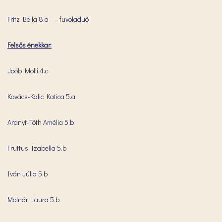
Fritz Bella 8.a – fuvoladuó
Felsős énekkar:
Joób Molli 4.c
Kovács-Kalic Katica 5.a
Aranyt-Tóth Amélia 5.b
Fruttus Izabella 5.b
Iván Júlia 5.b
Molnár Laura 5.b